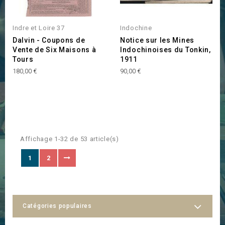
Indre et Loire 37
Indochine
Dalvin - Coupons de
Notice sur les Mines
Vente de Six Maisons à
Indochinoises du Tonkin,
Tours
1911
Prix
Prix
180,00 €
90,00 €
Affichage 1-32 de 53 article(s)
1
2
Catégories populaires