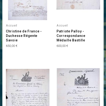
Accueil
Accueil
Christine de France -
Patriote Palloy -
Duchesse Régente
Correspondance
Savoie
Médaille Bastille
Prix
Prix
650,00 €
600,00 €