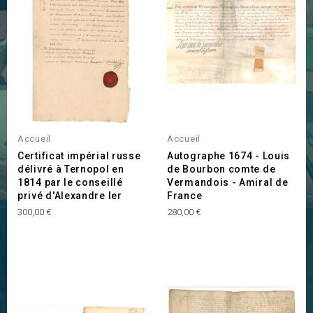
Accueil
Accueil
Certificat impérial russe
Autographe 1674 - Louis
délivré à Ternopol en
de Bourbon comte de
1814 par le conseillé
Vermandois - Amiral de
privé d'Alexandre Ier
France
Prix
Prix
300,00 €
280,00 €