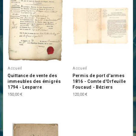
Accueil
Accueil
Quittance de vente des
Permis de port d'armes
immeubles des émigrés
1816 - Comte d'Orfeuille
1794 - Lesparre
Foucaud - Béziers
Prix
Prix
150,00 €
120,00 €