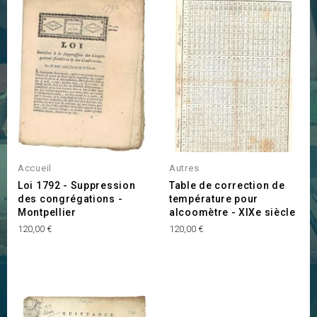
Accueil
Autres
Loi 1792 - Suppression
Table de correction de
des congrégations -
température pour
Montpellier
alcoomètre - XIXe siècle
Prix
Prix
120,00 €
120,00 €