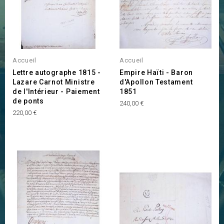
Accueil
Accueil
Lettre autographe 1815 -
Empire Haïti - Baron
Lazare Carnot Ministre
d'Apollon Testament
de l'Intérieur - Paiement
1851
de ponts
Prix
240,00 €
Prix
220,00 €