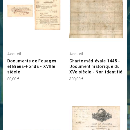
Accueil
Accueil
Documents de Fouages
Charte médiévale 1445 -
et Biens-Fonds - XVIIIe
Document historique du
siècle
XVe siècle - Non identifié
Prix
Prix
80,00 €
300,00 €