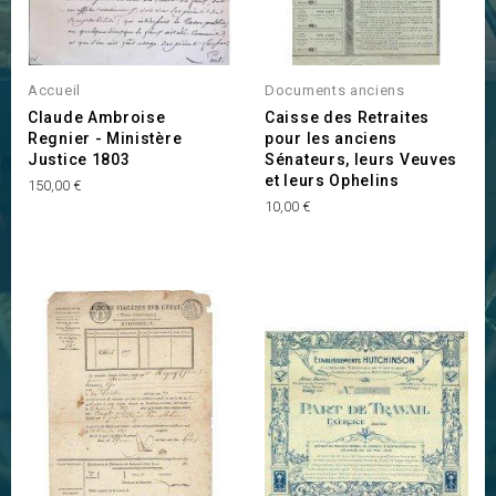
Accueil
Documents anciens
Claude Ambroise
Caisse des Retraites
Regnier - Ministère
pour les anciens
Justice 1803
Sénateurs, leurs Veuves
et leurs Ophelins
Prix
150,00 €
Prix
10,00 €