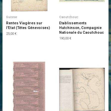
Suisse
Caoutchouc
Rentes Viagères sur
Etablissements
l'Etat (Têtes Génevoises)
Hutchinson, Compagnie
Nationale du Caoutchouc
Prix
25,00 €
Prix
190,00 €