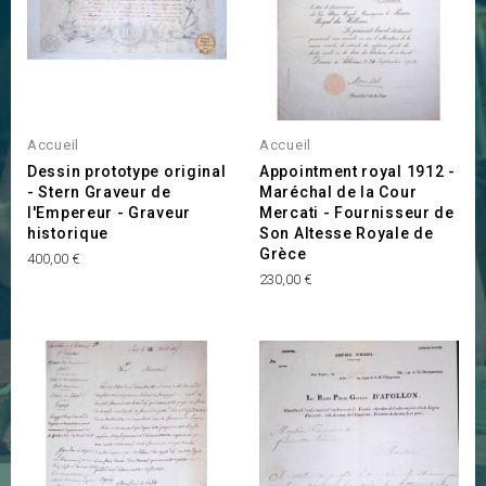
INDISPONIBLE
Accueil
Accueil
Dessin prototype original
Appointment royal 1912 -
- Stern Graveur de
Maréchal de la Cour
l'Empereur - Graveur
Mercati - Fournisseur de
historique
Son Altesse Royale de
Grèce
Prix
400,00 €
Prix
230,00 €