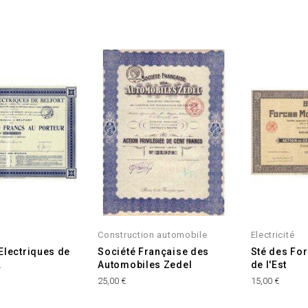
Construction automobile
Electricité
lectriques de
Société Française des
Sté des Fo
.
Automobiles Zedel
de l'Est
Prix
Prix
25,00 €
15,00 €