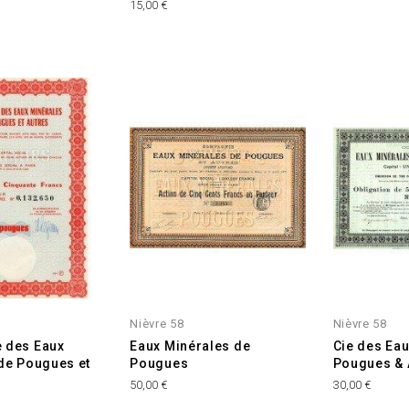
Prix
15,00 €
INDISPONIBL
Nièvre 58
Nièvre 58
 des Eaux
Eaux Minérales de
Cie des Eau
de Pougues et
Pougues
Pougues & 
Prix
Prix
50,00 €
30,00 €