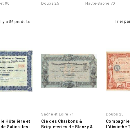
ort 90
Doubs 25
Haute-Saône 70
Trier par
Il y a 56 produits.
Saône et Loire 71
Doubs 25
le Hôtelière et
Cie des Charbons &
Compagnie 
 de Salins-les-
Briqueteries de Blanzy &
L'Absinthe