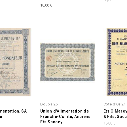
Prix
10,00 €
Doubs 25
Côte d'Or 21
imentation, SA
Union d'Alimentation de
Ets C.Marey
e
Franche-Comté, Anciens
& Fils, Suc
Ets Sancey
Prix
15,00 €