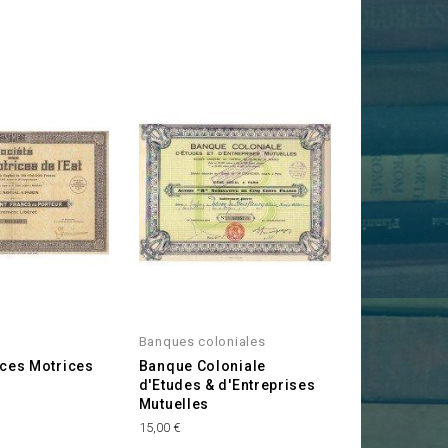
Banques coloniales
rces Motrices
Banque Coloniale
d'Etudes & d'Entreprises
Mutuelles
Prix
15,00 €