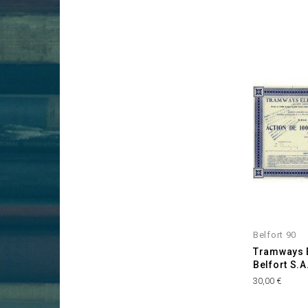
Belfort 90
Tramways E
Belfort S.A
Prix
30,00 €