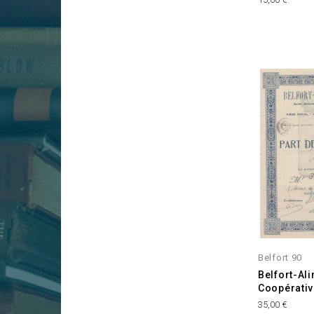
Belfort 90
Belfort-Al
Coopérativ
Prix
35,00 €