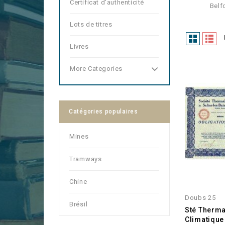
Certificat d'authenticité
Belf
Lots de titres
Livres
More Categories
Catégories populaires
Mines
Tramways
Chine
Doubs 25
Brésil
Sté Therma
Climatique