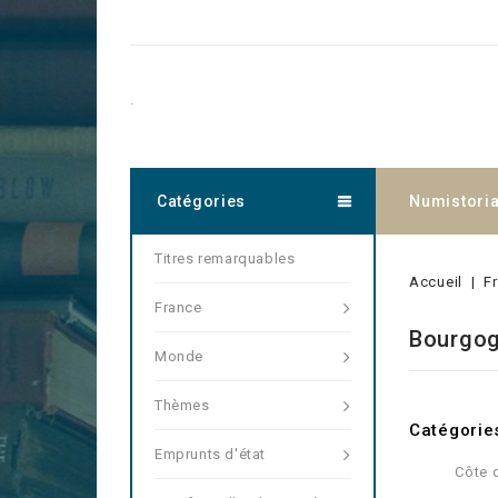
.
Catégories
Numistori
Titres remarquables
Accueil
F
France
Bourgog
Monde
Thèmes
Catégorie
Emprunts d'état
Côte 