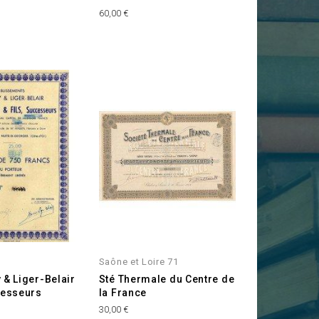
Prix
60,00 €
Saône et Loire 71
 & Liger-Belair
Sté Thermale du Centre de
cesseurs
la France
Prix
30,00 €