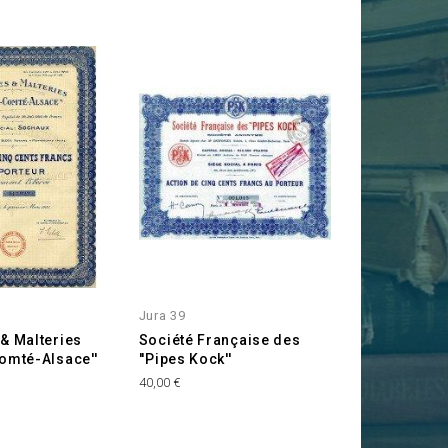
Jura 39
& Malteries
Société Française des
omté-Alsace''
''Pipes Kock''
Prix
40,00 €