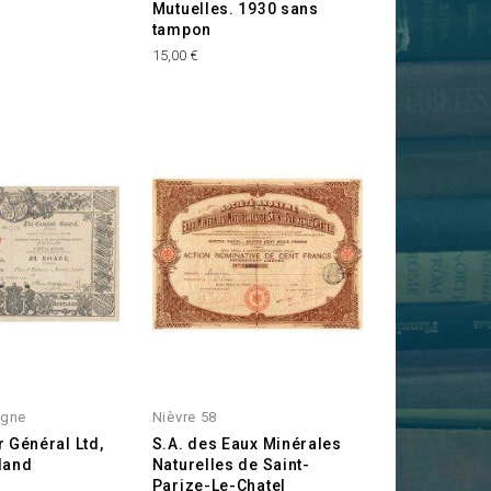
Mutuelles. 1930 sans
tampon
Prix
15,00 €
agne
Nièvre 58
 Général Ltd,
S.A. des Eaux Minérales
land
Naturelles de Saint-
Parize-Le-Chatel