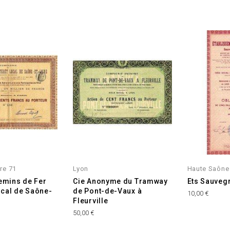
re 71
Lyon
Haute Saône
emins de Fer
Cie Anonyme du Tramway
Ets Sauvegr
ocal de Saône-
de Pont-de-Vaux à
Prix
10,00 €
Fleurville
Prix
50,00 €