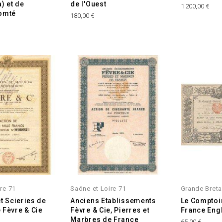
) et de
de l'Ouest
Prix
1 200,00 €
omté
Prix
180,00 €
re 71
Saône et Loire 71
Grande Bret
t Scieries de
Anciens Etablissements
Le Comptoir
Fèvre & Cie
Fèvre & Cie, Pierres et
France Eng
Marbres de France
Prix
65,00 €