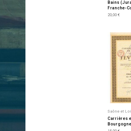
Bains (Jura
Franche-C
Prix
20,00 €
Saône et Loi
Carrières e
Bourgogne 
Prix
15,00 €