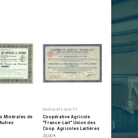
E
Saône et Loire 71
x Minérales de
Coopérative Agricole
Autres
''France-Lait'' Union des
Coop. Agricoles Laitières
Prix
20,00 €