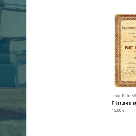
Haut Rhin 6
Filatures 
Prix
15,00 €