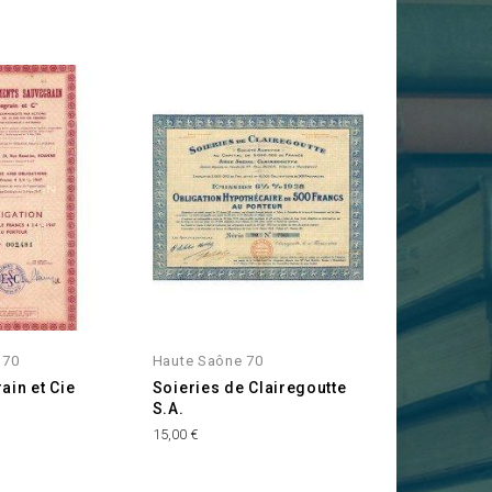
 70
Haute Saône 70
ain et Cie
Soieries de Clairegoutte
S.A.
Prix
15,00 €