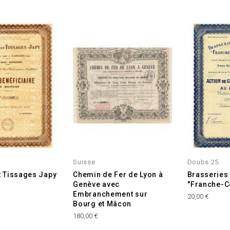
8
Suisse
Doubs 25
et Tissages Japy
Chemin de Fer de Lyon à
Brasseries 
Genève avec
''Franche-C
Embranchement sur
Prix
20,00 €
Bourg et Mâcon
Prix
180,00 €