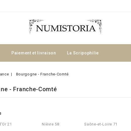
a
Paiement et livraison
La Scripophilie
rance
Bourgogne - Franche-Comté
ne - Franche-Comté
s
d'Or 21
Nièvre 58
Saône-et-Loire 71