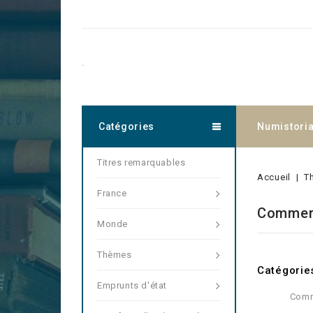
.
Catégories
Numistori
Titres remarquables
Accueil
T
France
Commer
Monde
Thèmes
Catégorie
Emprunts d'état
Com