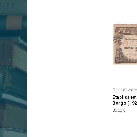
Côte d'Ivoir
Etablissem
Borgo (192
Prix
80,00 €