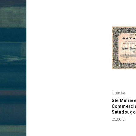
Guinée
Sté Minièr
Commercia
Satadougo
Prix
25,00 €