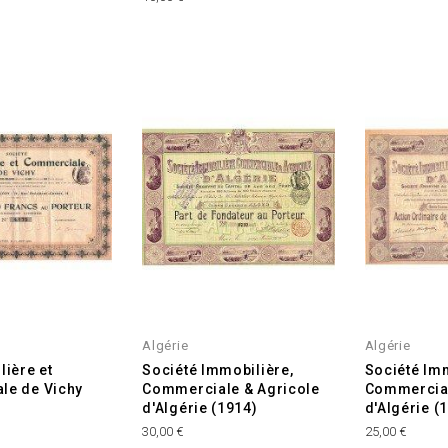
Algérie
Algérie
lière et
Société Immobilière,
Société Imm
le de Vichy
Commerciale & Agricole
Commercial
d'Algérie (1914)
d'Algérie (
Prix
Prix
30,00 €
25,00 €