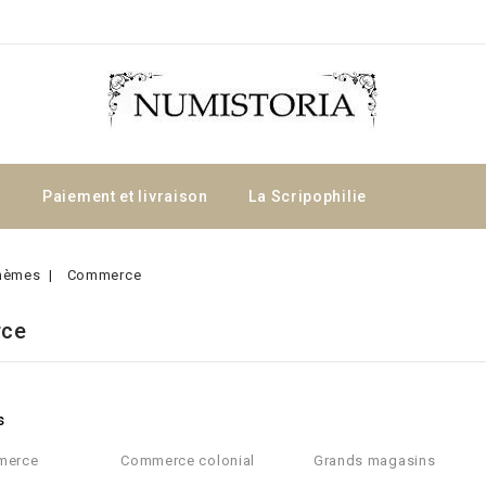
a
Paiement et livraison
La Scripophilie
hèmes
Commerce
ce
s
merce
Commerce colonial
Grands magasins