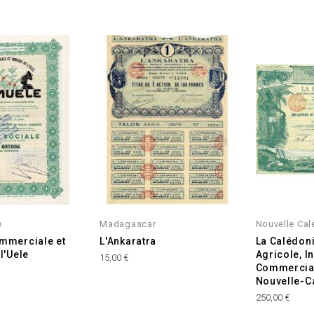
e
Madagascar
Nouvelle Cal
mmerciale et
L'Ankaratra
La Calédoni
l'Uele
Agricole, In
Prix
15,00 €
Commercial
Nouvelle-C
Prix
250,00 €