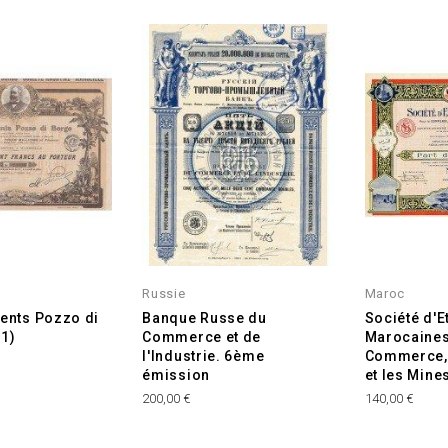
e
Russie
Maroc
ents Pozzo di
Banque Russe du
Société d'E
1)
Commerce et de
Marocaines
l'Industrie. 6ème
Commerce, 
émission
et les Mine
Prix
Prix
200,00 €
140,00 €