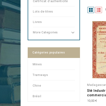
Certificat d'authenticité
Lots de titres
Livres
More Categories
Catégories populaires
Mines
Tramways
Madagasca
Chine
Sté Industr
commercia
Brésil
Prix
10,00 €