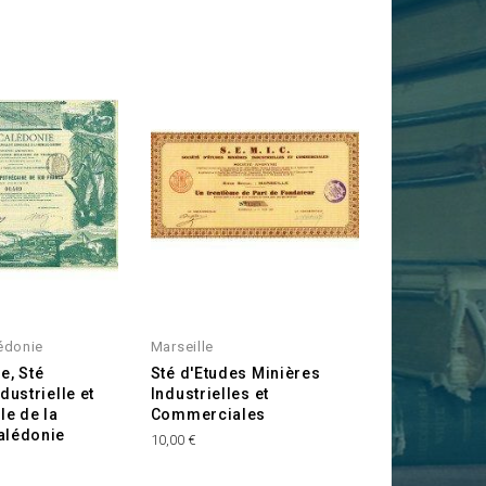
édonie
Marseille
e, Sté
Sté d'Etudes Minières
dustrielle et
Industrielles et
e de la
Commerciales
alédonie
Prix
10,00 €