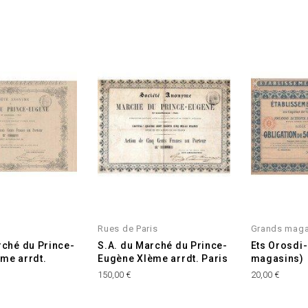
Rues de Paris
Grands maga
rché du Prince-
S.A. du Marché du Prince-
Ets Orosdi
me arrdt.
Eugène XIème arrdt. Paris
magasins)
Prix
Prix
150,00 €
20,00 €