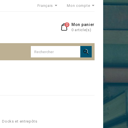
Français
Mon compte
0
Mon panier
0 article(s)

Docks et entrepôts