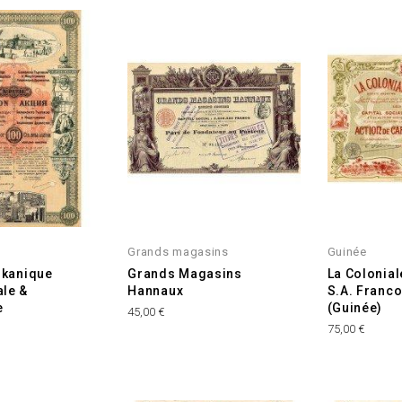
Grands magasins
Guinée
lkanique
Grands Magasins
La Colonial
le &
Hannaux
S.A. Franc
e
(Guinée)
Prix
45,00 €
Prix
75,00 €