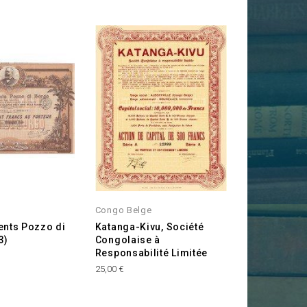
Congo Belge
ents Pozzo di
Katanga-Kivu, Société
3)
Congolaise à
Responsabilité Limitée
Prix
25,00 €