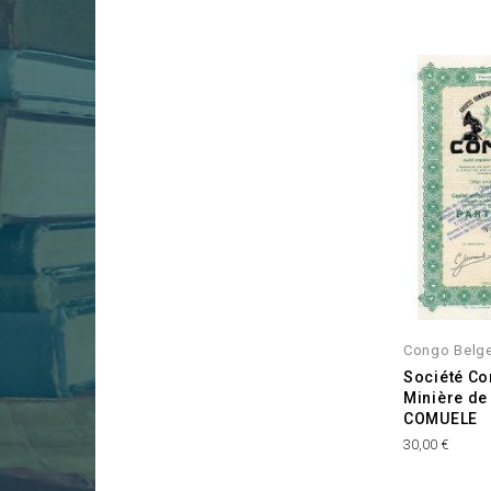
Congo Belg
Société Co
Minière de 
COMUELE
Prix
30,00 €