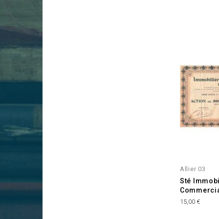
Allier 03
Sté Immobi
Commercia
Prix
15,00 €