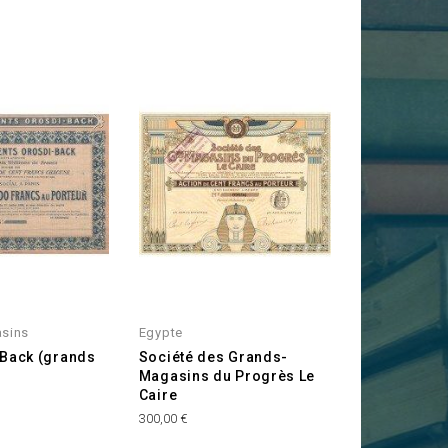
sins
Egypte
-Back (grands
Société des Grands-
Magasins du Progrès Le
Caire
Prix
300,00 €