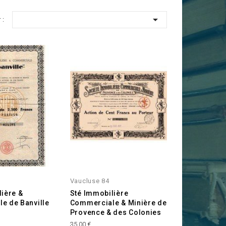

 :
Vaucluse 84
ière &
Sté Immobilière
e de Banville
Commerciale & Minière de
Provence & des Colonies
Prix
35,00 €