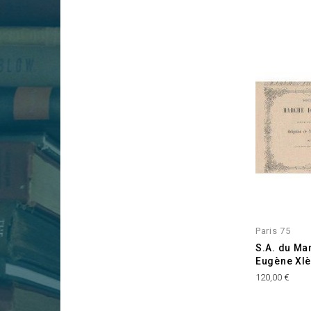
Paris 75
S.A. du Ma
Eugène XIè
Prix
120,00 €