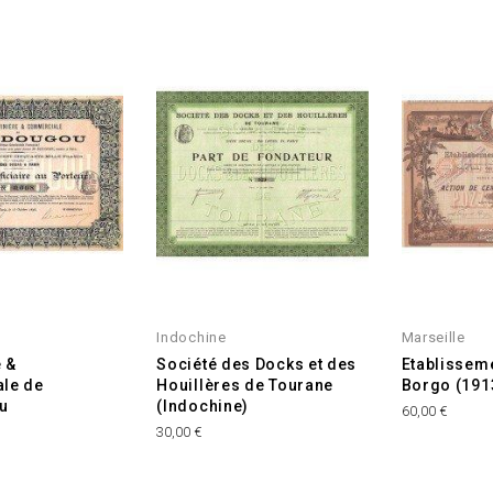
Indochine
Marseille
e &
Société des Docks et des
Etablissem
le de
Houillères de Tourane
Borgo (191
u
(Indochine)
Prix
60,00 €
Prix
30,00 €