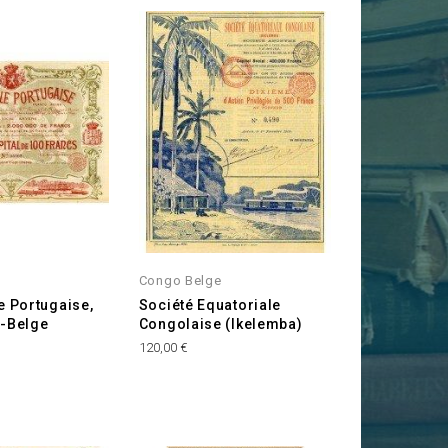
Congo Belge
e Portugaise,
Société Equatoriale
o-Belge
Congolaise (Ikelemba)
Prix
120,00 €