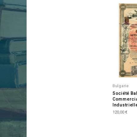
Bulgarie
Société Ba
Commercia
Industriell
Prix
120,00 €