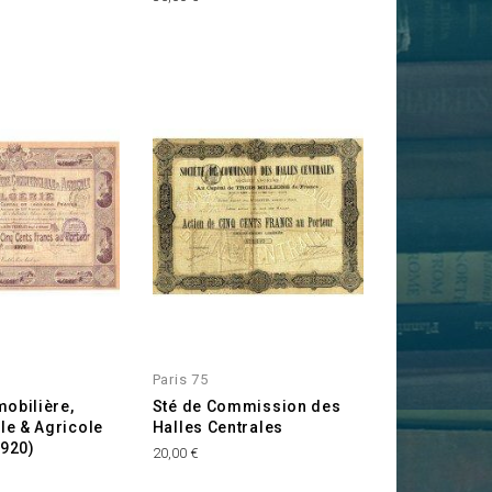
Paris 75
obilière,
Sté de Commission des
e & Agricole
Halles Centrales
1920)
Prix
20,00 €