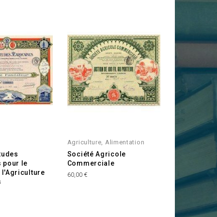
Agriculture, Alimentation
tudes
Société Agricole
 pour le
Commerciale
l'Agriculture
Prix
60,00 €
s