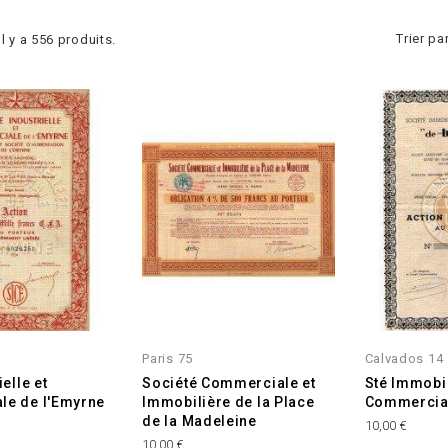
Trier par
Il y a 556 produits.
r
Paris 75
Calvados 14
ielle et
Société Commerciale et
Sté Immobil
le de l'Emyrne
Immobilière de la Place
Commercial
de la Madeleine
Prix
10,00 €
Prix
10,00 €