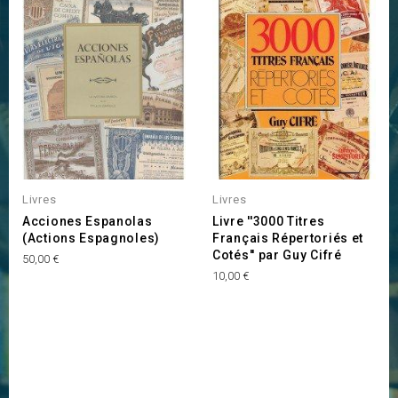
INDISPONIBLE
Livres
Livres
Acciones Espanolas
Livre ''3000 Titres
(Actions Espagnoles)
Français Répertoriés et
Cotés'' par Guy Cifré
Prix
50,00 €
Prix
10,00 €