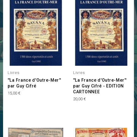
Livres
Livres
''La France d'Outre-Mer''
''La France d'Outre-Mer''
par Guy Cifré
par Guy Cifré - EDITION
CARTONNEE
Prix
15,00 €
Prix
20,00 €