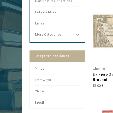
Certificat d'authenticité
Lots de titres
Livres
More Categories
Catégories populaires
Mines
Cher 18
Usines d'A
Brouhot
Tramways
Prix
55,00 €
Chine
Brésil