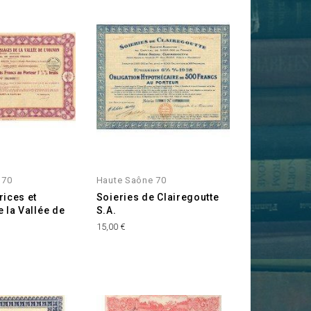
 70
Haute Saône 70
rices et
Soieries de Clairegoutte
 la Vallée de
S.A.
Prix
15,00 €