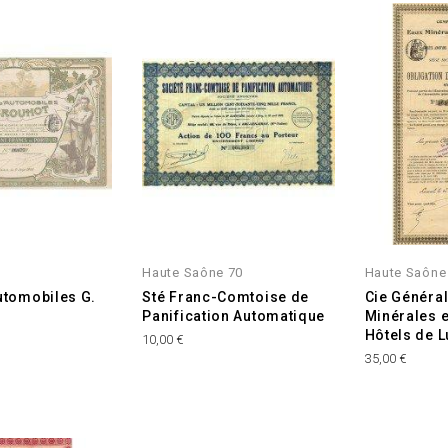
Haute Saône 70
Haute Saône
utomobiles G.
Sté Franc-Comtoise de
Cie Généra
Panification Automatique
Minérales 
Hôtels de L
Prix
10,00 €
Prix
35,00 €