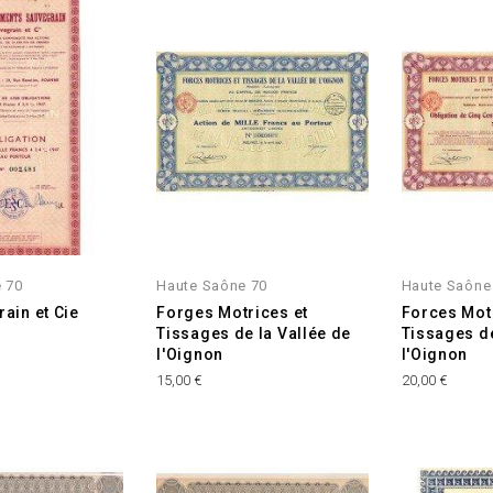
 70
Haute Saône 70
Haute Saône
ain et Cie
Forges Motrices et
Forces Mot
Tissages de la Vallée de
Tissages de
l'Oignon
l'Oignon
Prix
Prix
15,00 €
20,00 €