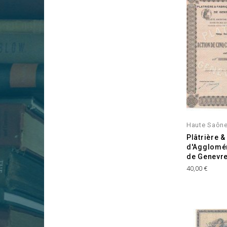
Haute Saône
Plâtrière &
d'Agglomér
de Genevre
Prix
40,00 €