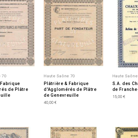
 70
Haute Saône 70
Haute Saône
 Fabrique
Plâtrière & Fabrique
S.A. des C
és de Plâtre
d'Agglomérés de Plâtre
de Franch
uille
de Genevreuille
Prix
15,00 €
Prix
40,00 €