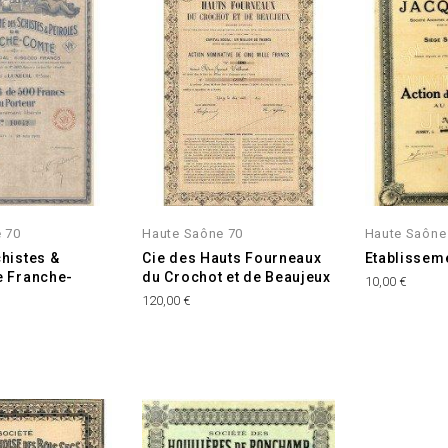
 70
Haute Saône 70
Haute Saône
chistes &
Cie des Hauts Fourneaux
Etablissem
e Franche-
du Crochot et de Beaujeux
Prix
10,00 €
Prix
120,00 €