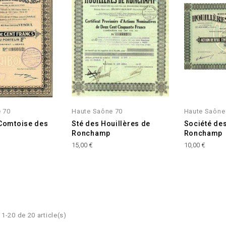
 70
Haute Saône 70
Haute Saône
Comtoise des
Sté des Houillères de
Société des
Ronchamp
Ronchamp
Prix
Prix
15,00 €
10,00 €
1-20 de 20 article(s)