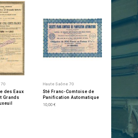
 70
Haute Saône 70
le des Eaux
Sté Franc-Comtoise de
et Grands
Panification Automatique
uxeuil
Prix
10,00 €