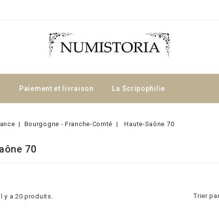
a
Paiement et livraison
La Scripophilie
rance
Bourgogne - Franche-Comté
Haute-Saône 70
aône 70
Trier par
Il y a 20 produits.