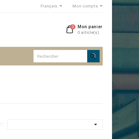
Français
Mon compte
0
Mon panier
0 article(s)


 :