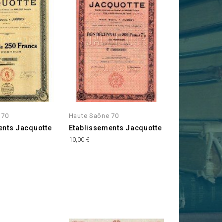
 70
Haute Saône 70
ents Jacquotte
Etablissements Jacquotte
Prix
10,00 €