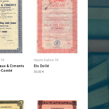
 70
Haute Saône 70
haux & Ciments
Ets Dollé
e-Comté
Prix
30,00 €