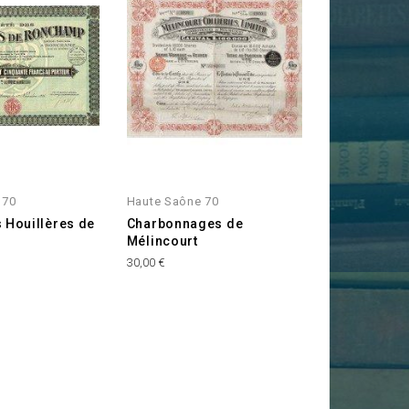
 70
Haute Saône 70
 Houillères de
Charbonnages de
Mélincourt
Prix
30,00 €