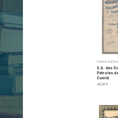
Haute Saône
S.A. des S
Pétroles d
Comté
Prix
40,00 €