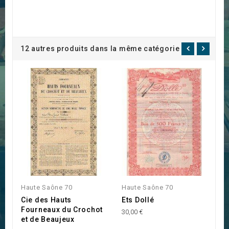
12 autres produits dans la même catégorie :
Haute Saône 70
Haute Saône 70
H
Cie des Hauts
Ets Dollé
S
Fourneaux du Crochot
P
30,00 €
et de Beaujeux
C