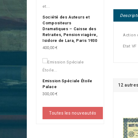
Descript
Société des Auteurs et
Compositeurs
Dramatiques – Caisse des
Retraites, Pension viagère,
Action
Isidore de Lara, Paris 1930
Etat VF
Prix
400,00 €
Emission Spéciale Étoile
12 autre
Palace
Prix
300,00 €
Toutes les nouveautés