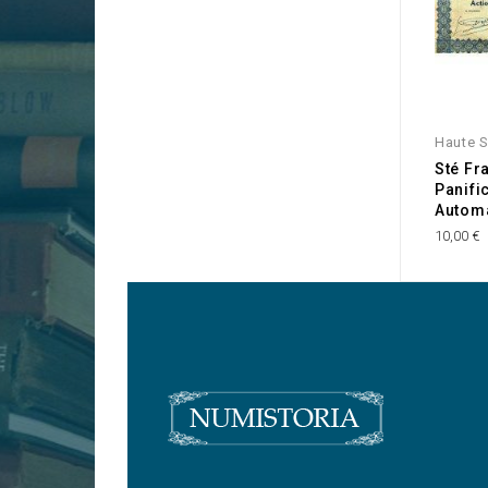
Haute 
Sté Fr
Panifi
Autom
10,00 €