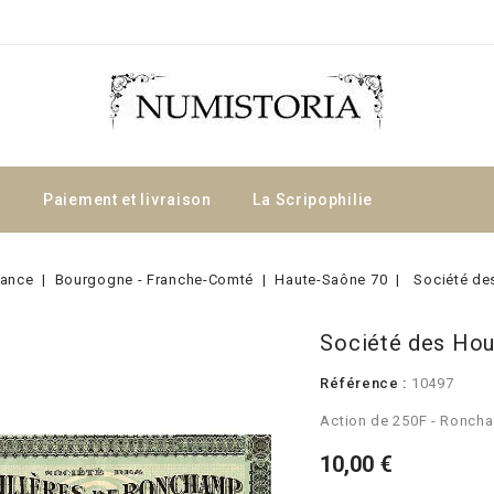
a
Paiement et livraison
La Scripophilie
rance
Bourgogne - Franche-Comté
Haute-Saône 70
Société de
Société des Hou
Référence :
10497
Action de 250F - Ronch
10,00 €