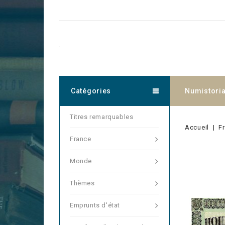
.
Catégories
Numistori
Titres remarquables
Accueil
F
France
Monde
Thèmes
Emprunts d'état