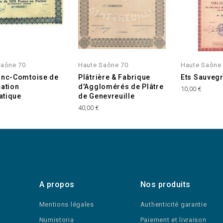
Saône 70
Haute Saône 70
Haute Saône
anc-Comtoise de
Plâtrière & Fabrique
Ets Sauvegr
cation
d'Agglomérés de Plâtre
10,00 €
atique
de Genevreuille
40,00 €
A propos
Nos produits
Mentions légales
Authenticité garantie
Numistoria
Paiement et livraison