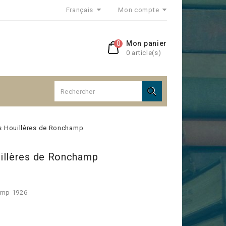
Français
Mon compte
0
Mon panier
0 article(s)

s Houillères de Ronchamp
illères de Ronchamp
amp 1926