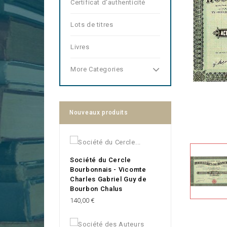
Certificat d'authenticité
Lots de titres
Livres
More Categories
Nouveaux produits
Société du Cercle
Bourbonnais - Vicomte
Charles Gabriel Guy de
Bourbon Chalus
Prix
140,00 €