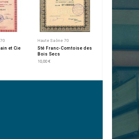
 70
Haute Saône 70
Haute Saône 70
ain et Cie
Sté Franc-Comtoise des
Forges Motrices
Bois Secs
Tissages de la V
de l'Oignon
10,00 €
15,00 €