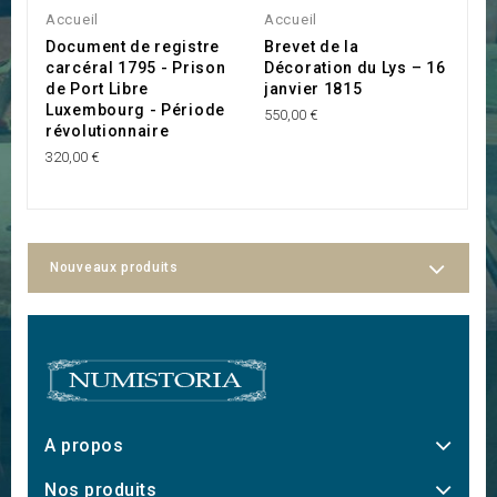
Accueil
Accueil
B
Document de registre
Brevet de la
C
carcéral 1795 - Prison
Décoration du Lys – 16
I
de Port Libre
janvier 1815
M
Luxembourg - Période
550,00 €
22
révolutionnaire
320,00 €
Nouveaux produits
A propos
Nos produits