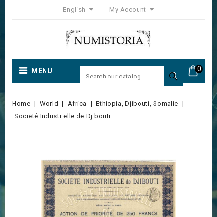
English
My Account
0
MENU

Home
World
Africa
Ethiopia, Djibouti, Somalie
Société Industrielle de Djibouti