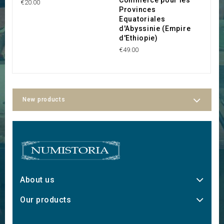
€20.00
Provinces
€1
Equatoriales
d'Abyssinie (Empire
d'Ethiopie)
€49.00
New products
About us
Our products