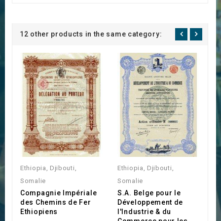
12 other products in the same category:
Ethiopia, Djibouti,
Ethiopia, Djibouti,
Et
Somalie
Somalie
S
Compagnie Impériale
S.A. Belge pour le
S
des Chemins de Fer
Développement de
d
Ethiopiens
l'Industrie & du
E
Commerce pour les
G