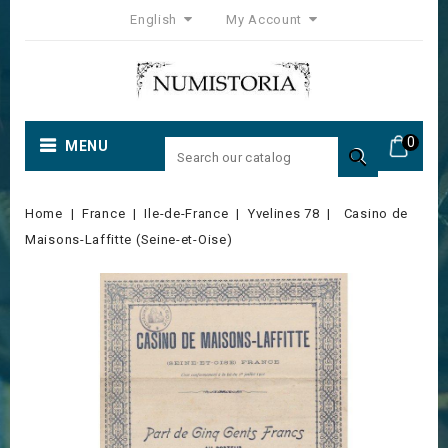
English
My Account
0
MENU

Home
France
Ile-de-France
Yvelines 78
Casino de
Maisons-Laffitte (Seine-et-Oise)