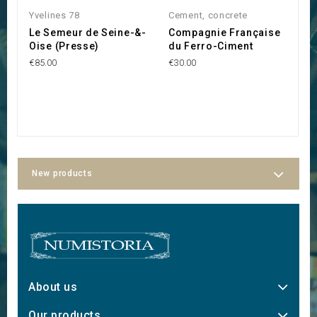
Yvelines 78
Cement, concrete
Y
Le Semeur de Seine-&-
Compagnie Française
S
Oise (Presse)
du Ferro-Ciment
I
M
€85.00
€30.00
l
C
€
New products
About us
Our products