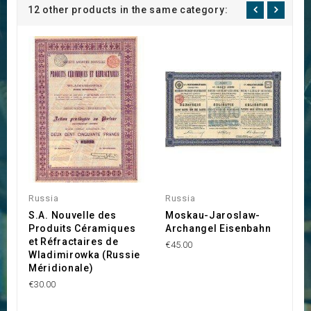
12 other products in the same category:
Russia
Russia
R
S.A. Nouvelle des
Moskau-Jaroslaw-
C
Produits Céramiques
Archangel Eisenbahn
d
et Réfractaires de
€45.00
€1
Wladimirowka (Russie
Méridionale)
€30.00