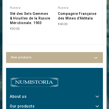
Russia
Russia
R
Sté des Sels Gemmes
Compagnie Française
O
& Houilles de la Russie
des Mines d'Akhtala
C
Méridionale. 1903
S
€40.00
€30.00
€4
New products
About us
Our products