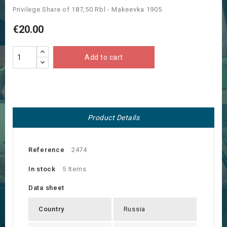
Privilege Share of 187,50 Rbl - Makeevka 1905
€20.00
Add to cart
Product Details
Reference
2474
In stock
5 Items
Data sheet
Country
Russia