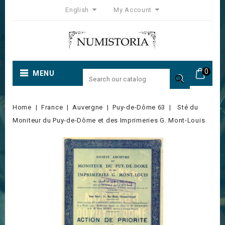
English
My Account
0
MENU

Home
France
Auvergne
Puy-de-Dôme 63
Sté du
Moniteur du Puy-de-Dôme et des Imprimeries G. Mont-Louis