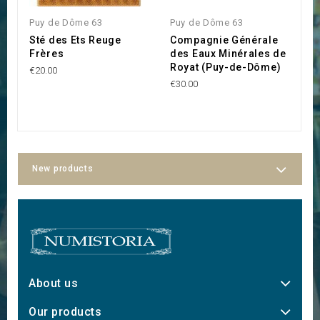
Puy de Dôme 63
Puy de Dôme 63
P
Sté des Ets Reuge
Compagnie Générale
S
Frères
des Eaux Minérales de
C
Royat (Puy-de-Dôme)
B
€20.00
€30.00
€3
New products
About us
Our products