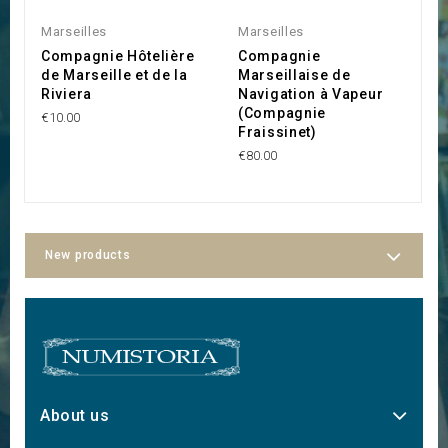
Marseilles
Marseilles
I
Compagnie Hôtelière
Compagnie
E
de Marseille et de la
Marseillaise de
d
Riviera
Navigation à Vapeur
€
(Compagnie
€10.00
Fraissinet)
€80.00
New products
About us