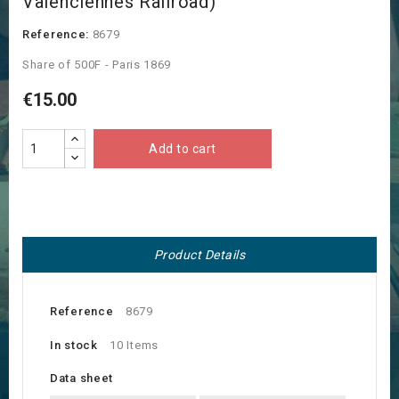
Valenciennes Railroad)
Reference:
8679
Share of 500F - Paris 1869
€15.00
Add to cart
Product Details
Reference
8679
In stock
10 Items
Data sheet