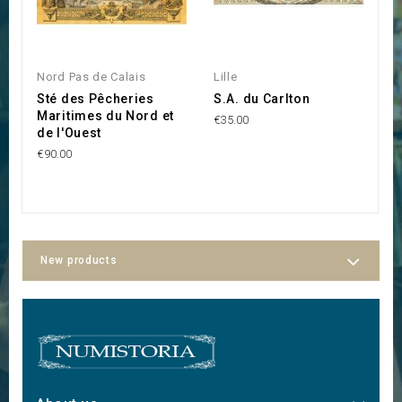
Nord Pas de Calais
Lille
Li
Sté des Pêcheries
S.A. du Carlton
''
Maritimes du Nord et
e
€35.00
de l'Ouest
T
€90.00
€2
New products