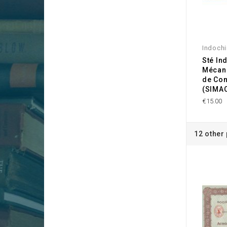
Indoch
Sté In
Mécani
de Con
(SIMA
€15.00
12 other