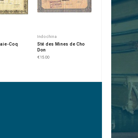
Indochina
Indochina
Haie-Coq
Sté des Mines de Cho
Sté Indochinois
Don
Graphites
€15.00
€30.00
y