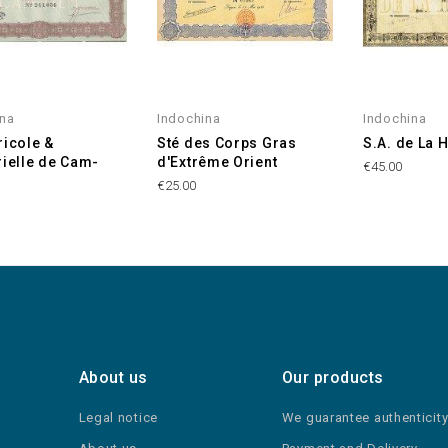
ina
Indochina
Indochina
ricole &
Sté des Corps Gras
S.A. de La 
rielle de Cam-
d'Extrême Orient
€45.00
€25.00
About us
Our products
Legal notice
We guarantee authenticit