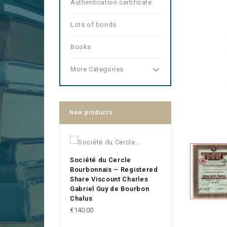
Authentication certificate
Lots of bonds
Books
More Categories
New products
Société du Cercle
Bourbonnais – Registered
Share Viscount Charles
Gabriel Guy de Bourbon
Chalus
Price
€140.00