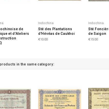
ina
Indochina
Indochina
dochinoise de
Sté des Plantations
Sté Foncièr
que et d'Ateliers
d'Hévéas de Caukhoi
de Saigon
struction
€10.00
€15.00
C)
 products in the same category: