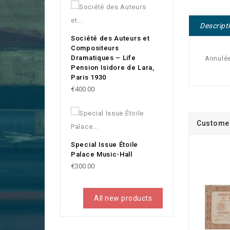
Descript
Société des Auteurs et
Compositeurs
Dramatiques – Life
Annulé
Pension Isidore de Lara,
Paris 1930
Price
€400.00
Customer
Special Issue Étoile
Palace Music-Hall
Price
€300.00
All new products