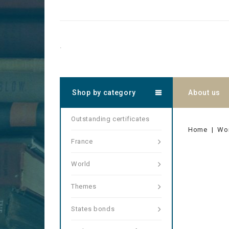
.
Shop by category
About us
Outstanding certificates
Home
Wo
France
World
Themes
States bonds