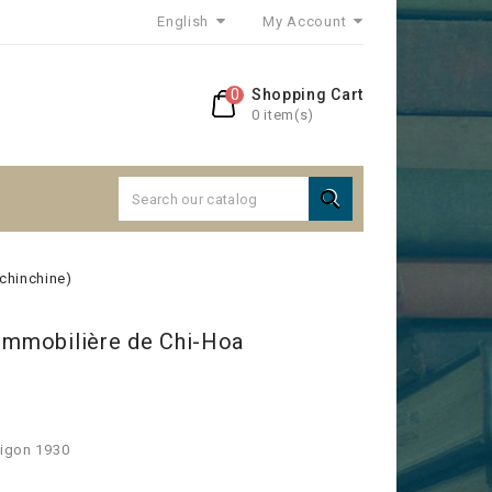
English
My Account
0
Shopping Cart
0 item(s)

chinchine)
 Immobilière de Chi-Hoa
aigon 1930