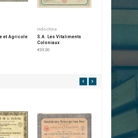
Indochina
Indochina
e et Agricole
S.A. Les Vitaliments
Manufacture de
Coloniaux
Porcelaines de
l'Indochine
€35.00
€20.00