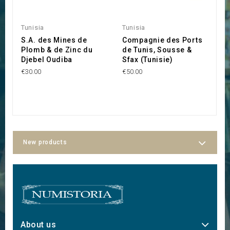
Tunisia
Tunisia
Tu
S.A. des Mines de
Compagnie des Ports
P
Plomb & de Zinc du
de Tunis, Sousse &
M
Djebel Oudiba
Sfax (Tunisie)
€1
€30.00
€50.00
New products
About us