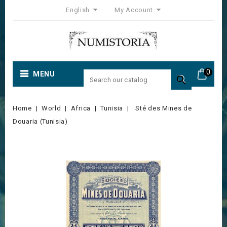
English
My Account
0
MENU

Home
World
Africa
Tunisia
Sté des Mines de
Douaria (Tunisia)