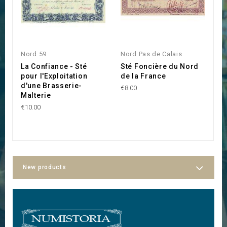
Nord 59
Nord Pas de Calais
N
La Confiance - Sté
Sté Foncière du Nord
S
pour l'Exploitation
de la France
M
d'une Brasserie-
€8.00
€3
Malterie
€10.00
New products