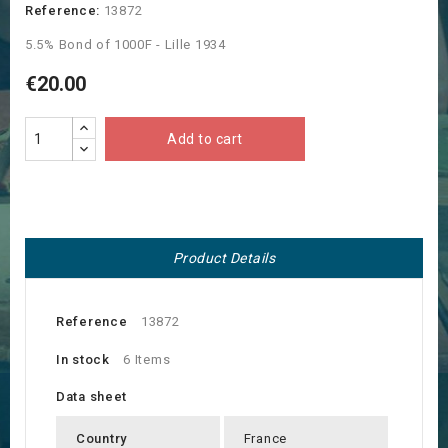
Reference:
13872
5.5% Bond of 1000F - Lille 1934
€20.00
Add to cart
Product Details
Reference
13872
In stock
6 Items
Data sheet
Country
France