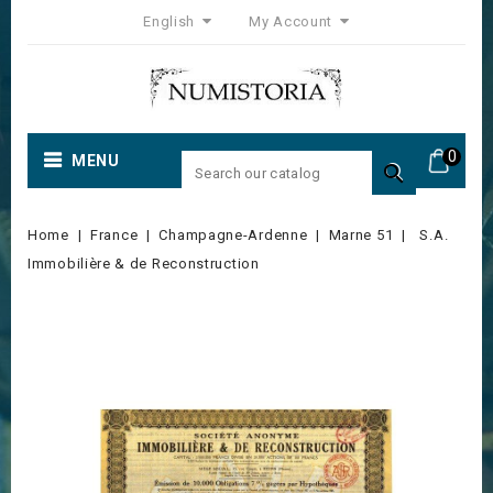
English
My Account
0
MENU

Home
France
Champagne-Ardenne
Marne 51
S.A.
Immobilière & de Reconstruction