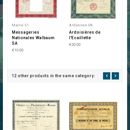
Marne 51
Ardennes 08
M
Messageries
Ardoisières de
T
Nationales Walbaum
l'Ecaillette
C
SA
A
€20.00
C
€10.00
€2
12 other products in the same category: