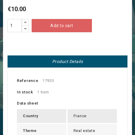
€10.00
Add to cart
Product Details
Reference
17933
In stock
1 Item
Data sheet
Country
France
Theme
Real estate