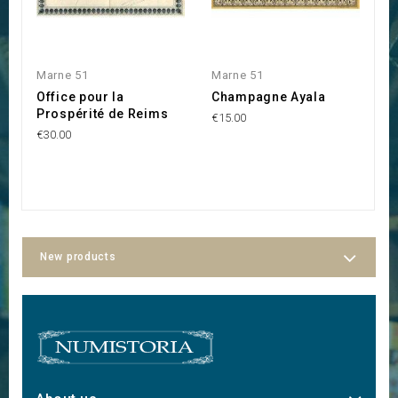
Marne 51
Marne 51
M
Office pour la
Champagne Ayala
S
Prospérité de Reims
A
€15.00
C
€30.00
€1
New products