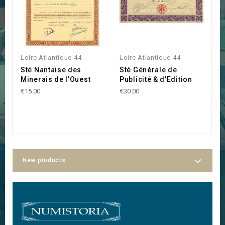
Loire Atlantique 44
Loire Atlantique 44
Lo
Sté Nantaise des
Sté Générale de
S
Minerais de l'Ouest
Publicité & d'Edition
M
€15.00
€30.00
€2
New products