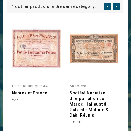
12 other products in the same category:
Loire Atlantique 44
Morocco
Lo
Nantes et France
Société Nantaise
S
d'Importation au
l
€35.00
Maroc, Hailaust &
€1
Gutzeit - Molliné &
Dahl Réunis
€35.00