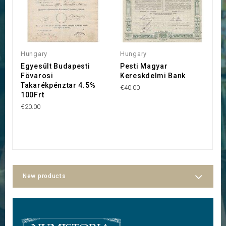
Hungary
Hungary
H
Egyesült Budapesti
Pesti Magyar
M
Fövarosi
Kereskdelmi Bank
H
Takarékpénztar 4.5%
€40.00
€2
100Frt
€20.00
New products