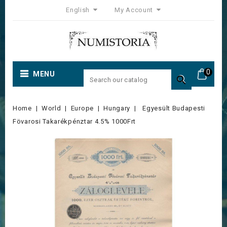
English
My Account
0
MENU

Home
World
Europe
Hungary
Egyesült Budapesti
Fövarosi Takarékpénztar 4.5% 1000Frt