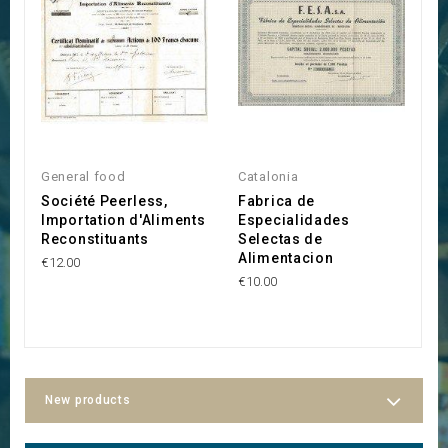
General food
Catalonia
A
Société Peerless,
Fabrica de
S
Importation d'Aliments
Especialidades
d
Reconstituants
Selectas de
€9
Alimentacion
€12.00
€10.00
New products