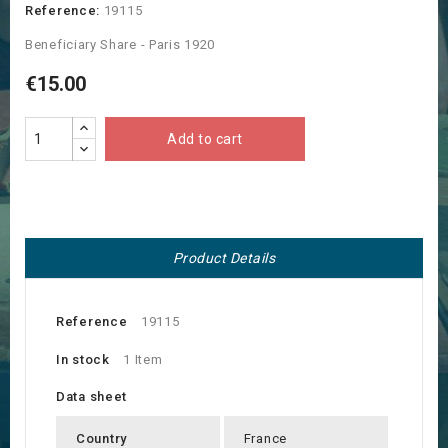
Reference:
19115
Beneficiary Share - Paris 1920
€15.00
Add to cart
Product Details
Reference
19115
In stock
1 Item
Data sheet
Country
France