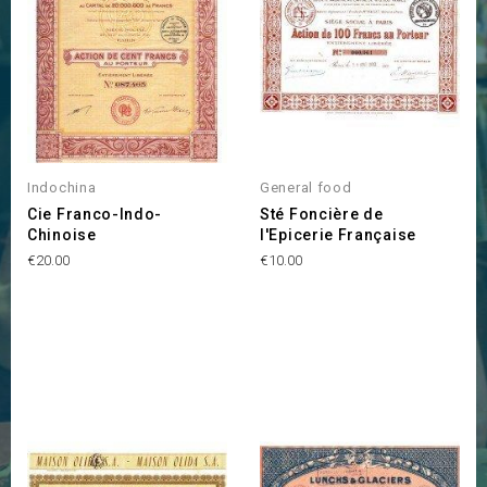
Indochina
General food
Cie Franco-Indo-
Sté Foncière de
Chinoise
l'Epicerie Française
Price
Price
€20.00
€10.00