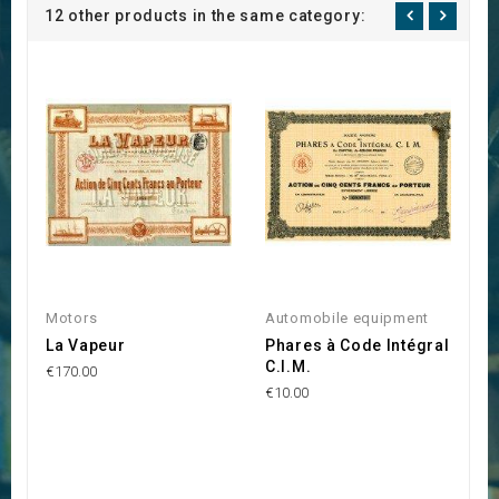
12 other products in the same category:
Motors
Automobile equipment
R
La Vapeur
Phares à Code Intégral
S
C.I.M.
T
€170.00
€10.00
€8