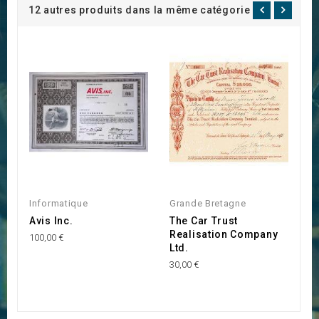
12 autres produits dans la même catégorie :
I
Informatique
Grande Bretagne
G
Avis Inc.
The Car Trust
G
Realisation Company
M
100,00 €
Ltd.
18
30,00 €