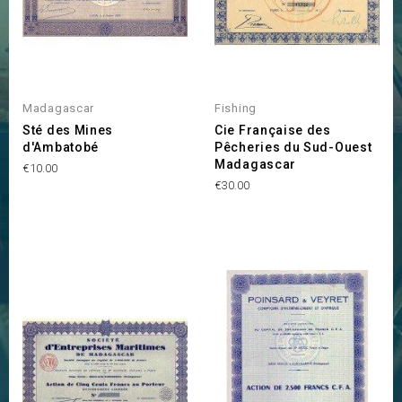
Madagascar
Fishing
Sté des Mines
Cie Française des
d'Ambatobé
Pêcheries du Sud-Ouest
Madagascar
Price
€10.00
Price
€30.00