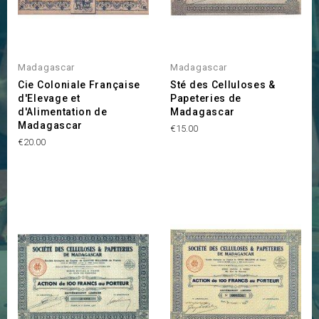
Madagascar
Madagascar
Cie Coloniale Française
Sté des Celluloses &
d'Elevage et
Papeteries de
d'Alimentation de
Madagascar
Madagascar
Price
€15.00
Price
€20.00