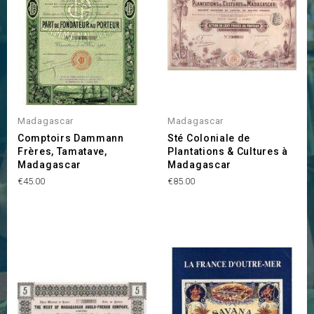
Madagascar
Madagascar
Comptoirs Dammann
Sté Coloniale de
Frères, Tamatave,
Plantations & Cultures à
Madagascar
Madagascar
Price
Price
€45.00
€85.00