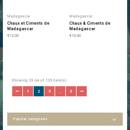
Madagascar
Madagascar
Chaux et Ciments de
Chaux & Ciments de
Madagascar
Madagascar
Price
Price
€12.00
€10.00
Showing 33-64 of 129 item(s)
1
2
3
5
…
Popular categories