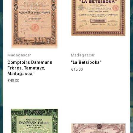
Madagascar
Madagascar
Comptoirs Dammann
"La Betsiboka"
Frères, Tamatave,
Price
€15.00
Madagascar
Price
€45.00