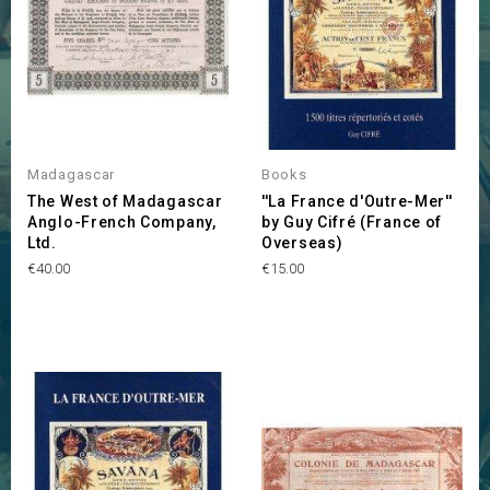
Madagascar
Books
The West of Madagascar
''La France d'Outre-Mer''
Anglo-French Company,
by Guy Cifré (France of
Ltd.
Overseas)
Price
Price
€40.00
€15.00