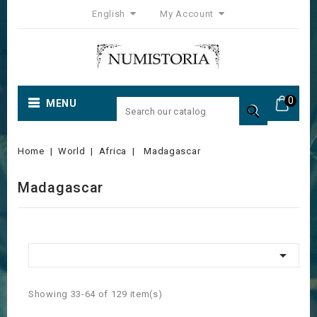
English
My Account
0
MENU

Home
World
Africa
Madagascar
Madagascar

Showing 33-64 of 129 item(s)