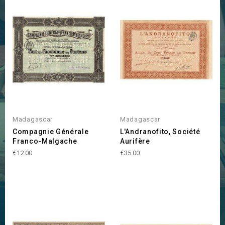
Madagascar
Madagascar
Compagnie Générale
L'Andranofito, Société
Franco-Malgache
Aurifère
Price
Price
€12.00
€35.00