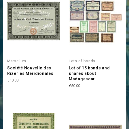
Marseilles
Lots of bonds
Société Nouvelle des
Lot of 15 bonds and
Rizeries Méridionales
shares about
Madagascar
Price
€10.00
Price
€50.00