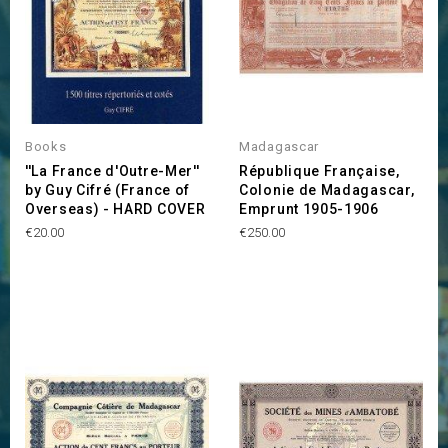
Books
Madagascar
''La France d'Outre-Mer''
République Française,
by Guy Cifré (France of
Colonie de Madagascar,
Overseas) - HARD COVER
Emprunt 1905-1906
Price
Price
€20.00
€250.00