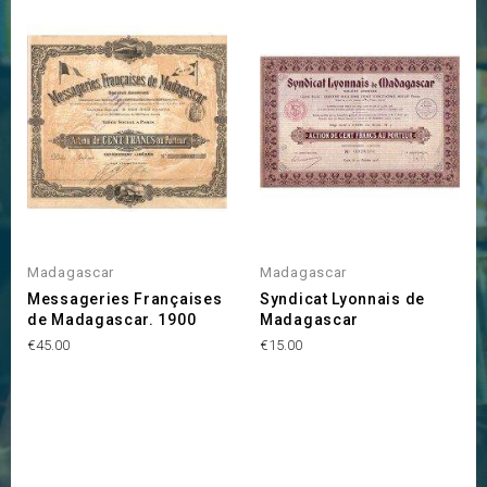
OUT OF STOCK
Madagascar
Madagascar
Messageries Françaises
Syndicat Lyonnais de
de Madagascar. 1900
Madagascar
Price
Price
€45.00
€15.00