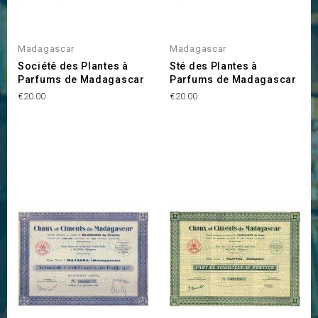
Madagascar
Madagascar
Société des Plantes à
Sté des Plantes à
Parfums de Madagascar
Parfums de Madagascar
Price
Price
€20.00
€20.00