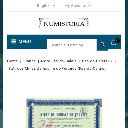
English
My Account
0
MENU

Home
France
Nord Pas-de-Calais
Pas-de-Calais 62
S.A. des Mines de houille de Ferques (Pas-de-Calais)