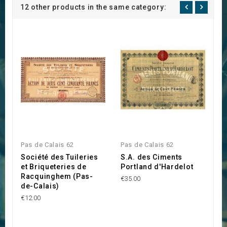
12 other products in the same category:
Pas de Calais 62
Pas de Calais 62
P
Société des Tuileries
S.A. des Ciments
C
et Briqueteries de
Portland d'Hardelot
d
Racquinghem (Pas-
L
€35.00
de-Calais)
€2
€12.00