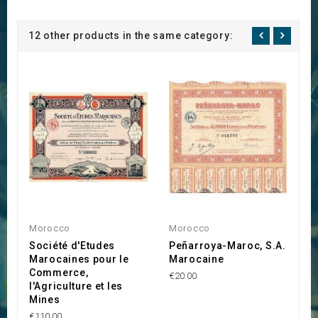
12 other products in the same category:
Morocco
Morocco
A
Société d'Etudes
Peñarroya-Maroc, S.A.
C
Marocaines pour le
Marocaine
l
Commerce,
(
€20.00
l'Agriculture et les
€1
Mines
€110.00