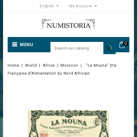
English
My Account
0
MENU

Home
World
Africa
Morocco
''La Mouna'' Sté
Française d'Alimentation du Nord Africain