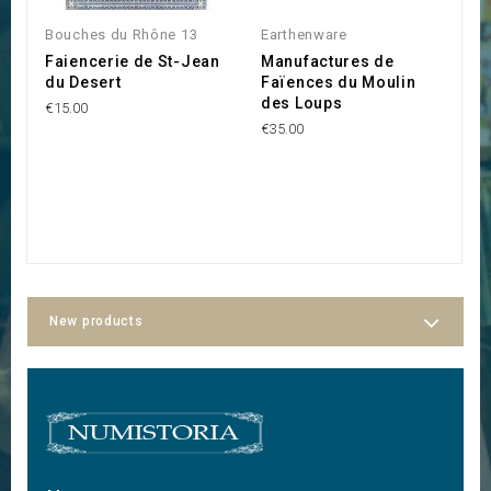
Bouches du Rhône 13
Earthenware
M
Faiencerie de St-Jean
Manufactures de
E
du Desert
Faïences du Moulin
N
des Loups
€15.00
€3
€35.00
New products