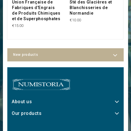
Union Française de
Sté des Glacières et
S
Fabriques d'Engrais
Blanchisseries de
B
de Produits Chimiques
Normandie
€2
et de Superphosphates
€10.00
€15.00
New products
About us
Our products