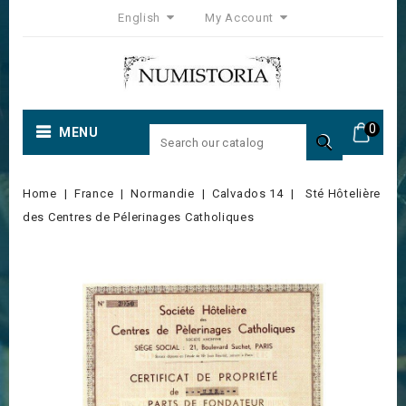
English
My Account
0
MENU

Home
France
Normandie
Calvados 14
Sté Hôtelière
des Centres de Pélerinages Catholiques