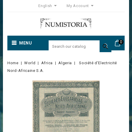
English
My Account
0
MENU

Home
World
Africa
Algeria
Société d'Electricité
Nord-Africaine S.A.