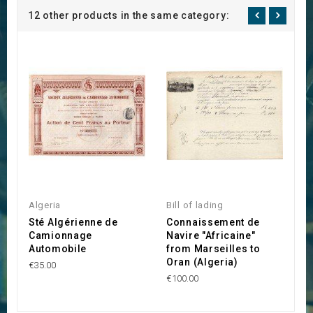
12 other products in the same category:
Algeria
Bill of lading
A
Sté Algérienne de
Connaissement de
S
Camionnage
Navire "Africaine"
d
Automobile
from Marseilles to
€2
Oran (Algeria)
€35.00
€100.00