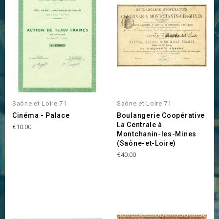
Saône et Loire 71
Saône et Loire 71
Cinéma - Palace
Boulangerie Coopérative
La Centrale à
Price
€10.00
Montchanin-les-Mines
(Saône-et-Loire)
Price
€40.00