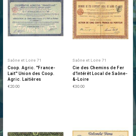
Saône et Loire 71
Saône et Loire 71
Coop. Agric. ''France-
Cie des Chemins de Fer
Lait'' Union des Coop.
d'Intérêt Local de Saône-
Agric. Laitières
&-Loire
Price
Price
€20.00
€30.00