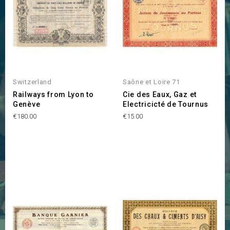
Switzerland
Saône et Loire 71
Railways from Lyon to
Cie des Eaux, Gaz et
Genève
Electricicté de Tournus
Price
Price
€180.00
€15.00