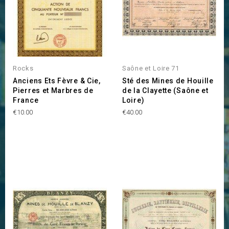
OUT OF STOCK
Rocks
Saône et Loire 71
Anciens Ets Fèvre & Cie,
Sté des Mines de Houille
Pierres et Marbres de
de la Clayette (Saône et
France
Loire)
Price
Price
€10.00
€40.00