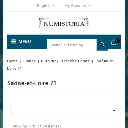
English
My Account
0
MENU

Home
France
Burgundy - Franche-Comté
Saône-et-
Loire 71
Saône-et-Loire 71

Showing 1-32 of 54 item(s)