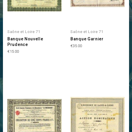
Saône et Loire 71
Saône et Loire 71
Banque Nouvelle
Banque Garnier
Prudence
Price
€35.00
Price
€15.00