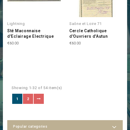
Lightning
Saône et Loire 71
Sté Maconnaise
Cercle Catholique
d'Eclairage Electrique
d'Ouvriers d'Autun
Price
Price
€60.00
€60.00
Showing 1-32 of 54 item(s)
1
2
Popular categories