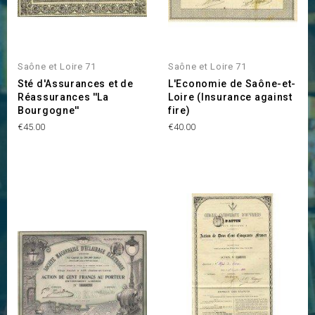
Saône et Loire 71
Saône et Loire 71
Sté d'Assurances et de
L'Economie de Saône-et-
Réassurances ''La
Loire (Insurance against
Bourgogne''
fire)
Price
Price
€45.00
€40.00