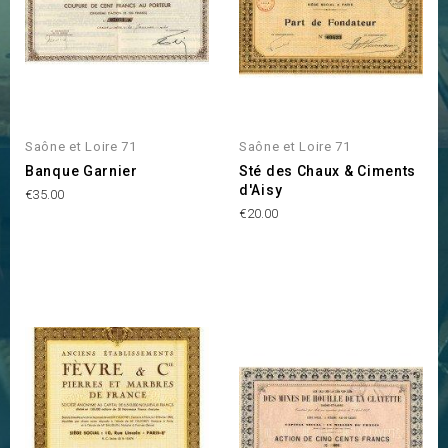
Saône et Loire 71
Saône et Loire 71
Banque Garnier
Sté des Chaux & Ciments
d'Aisy
Price
€35.00
Price
€20.00