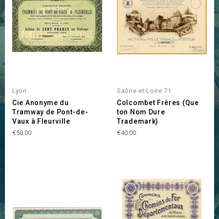
Lyon
Saône et Loire 71
Cie Anonyme du
Colcombet Frères (Que
Tramway de Pont-de-
ton Nom Dure
Vaux à Fleurville
Trademark)
Price
Price
€50.00
€40.00