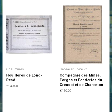
OUT OF STOCK
Coal mines
Saône et Loire 71
Houillères de Long-
Compagnie des Mines,
Pendu
Forges et Fonderies du
Creusot et de Charenton
Price
€240.00
Price
€150.00