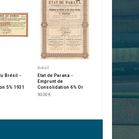
Brésil
Brésil
u Brésil -
Etat de Parana -
Etats-Unis du Bré
Emprunt de
Etat d'Alagoas -
ion 5% 1931
Consolidation 6% Or
Emprunt 5% Or 1
90,00 €
90,00 €