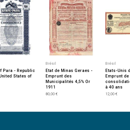
Brésil
Brésil
of Para - Republic
Etat de Minas Geraes -
Etats-Unis d
United States of
Emprunt des
Emprunt de
Municipalités 4,5% Or
consolidat
1911
à 40 ans
€
80,00 €
12,00 €