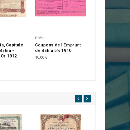
Brésil
Brésil
ia, Capitale
Coupons de l'Emprunt
Ville de Bahia -
 Bahia -
de Bahia 5% 1910
de consolidatio
 Or 1912
1916
10,00 €
30,00 €