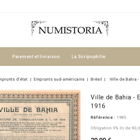
a
Paiement et livraison
La Scripophilie
mprunts d'état
Emprunts sud-américains
Brésil
Ville de Bahia
Ville de Bahia -
1916
Référence :
1985
Obligation 5% Or de 90,3