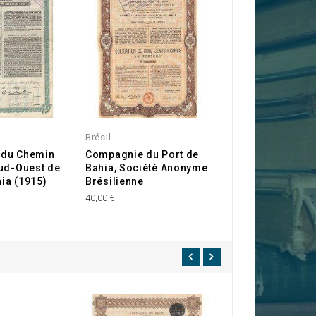
Brésil
Brésil
 du Chemin
Compagnie du Port de
Compagnie du Po
Sud-Ouest de
Bahia, Société Anonyme
Rio de Janeiro
hia (1915)
Brésilienne
50,00 €
40,00 €