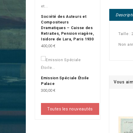
Descript
Société des Auteurs et
Compositeurs
Dramatiques – Caisse des
Retraites, Pension viagère,
Taille 
Isidore de Lara, Paris 1930
Non an
Prix
400,00 €
Emission Spéciale Étoile
Vous aim
Palace
Prix
300,00 €
Toutes les nouveautés