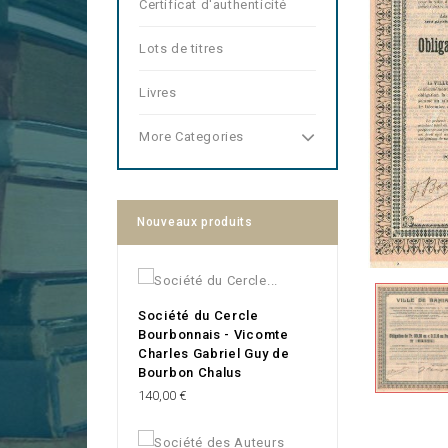
Certificat d'authenticité
Lots de titres
Livres
More Categories
Nouveaux produits
Société du Cercle
Bourbonnais - Vicomte
Charles Gabriel Guy de
Bourbon Chalus
Prix
140,00 €