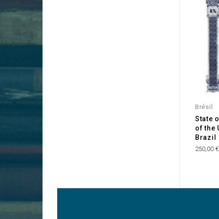
Brésil
State 
of the 
Brazil
250,00 