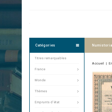
.
Catégories
Numistori
Titres remarquables
Accueil
E
France
Monde
Thèmes
Emprunts d'état