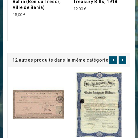
Bahia (Bon du Trésor,
Treasury Bills, 1918
E
Ville de Bahia)
C
12,00 €
1
15,00 €
30
12 autres produits dans la même catégorie :