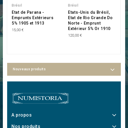
Brésil
Brésil
Br
Etat de Parana -
Etats-Unis du Brésil,
C
Emprunts Extérieurs
Etat de Rio Grande Do
d
5% 1905 et 1913
Norte - Emprunt
M
Extérieur 5% Or 1910
(
15,00 €
120,00 €
75
Nouveaux produits
A propos
Nos produits