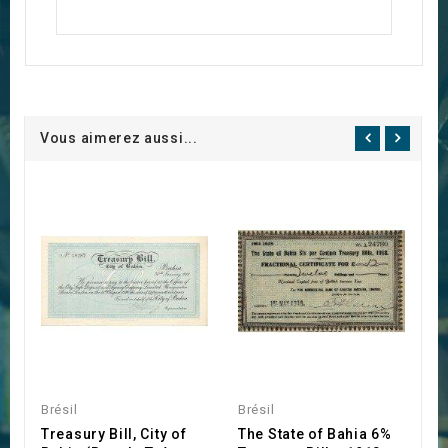
Vous aimerez aussi...
Brésil
Brésil
Br
Treasury Bill, City of
The State of Bahia 6%
V