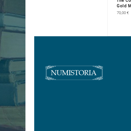
The Co
Gold M
70,00 €