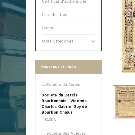
Certificat d'authenticité
Lots de titres
Livres
More Categories
Nouveaux produits
Société du Cercle
Bourbonnais - Vicomte
Charles Gabriel Guy de
Bourbon Chalus
Prix
140,00 €