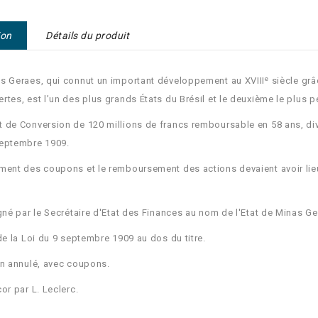
ion
Détails du produit
e
s Geraes, qui connut un important développement au XVIII
siècle grâc
rtes, est l’un des plus grands États du Brésil et le deuxième le plus 
 de Conversion de 120 millions de francs remboursable en 58 ans, divi
eptembre 1909.
ment des coupons et le remboursement des actions devaient avoir lieu
igné par le Secrétaire d'Etat des Finances au nom de l'Etat de Minas Ge
 de la Loi du 9 septembre 1909 au dos du titre.
on annulé, avec coupons.
cor par L. Leclerc.