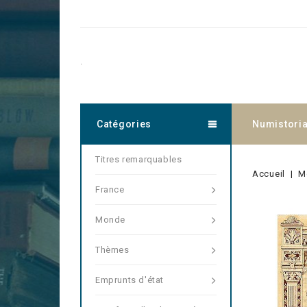
.
Catégories
Numistori
Titres remarquables
Accueil
M
France
Monde
Thèmes
Emprunts d'état