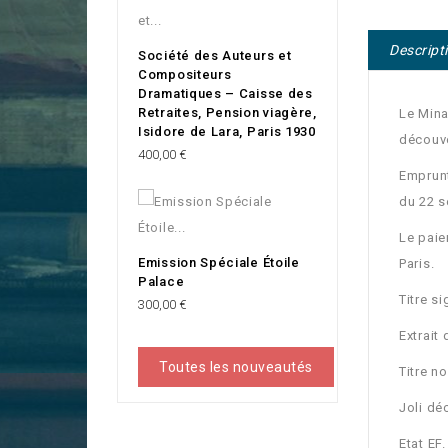
Descript
Société des Auteurs et
Compositeurs
Dramatiques – Caisse des
Retraites, Pension viagère,
Le Mina
Isidore de Lara, Paris 1930
découve
Prix
400,00 €
Emprunt
du 22 s
Le paie
Emission Spéciale Étoile
Paris.
Palace
Titre s
Prix
300,00 €
Extrait
Toutes les nouveautés
Titre n
Joli dé
Etat EF.