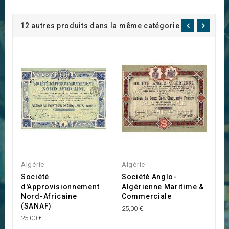
12 autres produits dans la même catégorie :
Algérie
Algérie
A
Société
Société Anglo-
F
d'Approvisionnement
Algérienne Maritime &
A
Nord-Africaine
Commerciale
45
(SANAF)
25,00 €
25,00 €