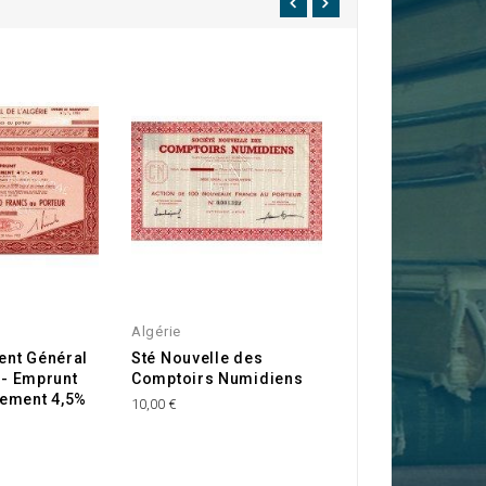
Algérie
Algérie
nt Général
Sté Nouvelle des
Grandes Tuilerie
e - Emprunt
Comptoirs Numidiens
Nemours (Algéri
ement 4,5%
10,00 €
10,00 €