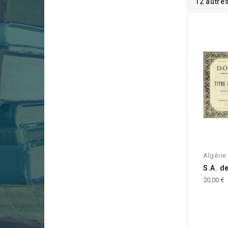
12 autre
Algérie
S.A. d
20,00 €