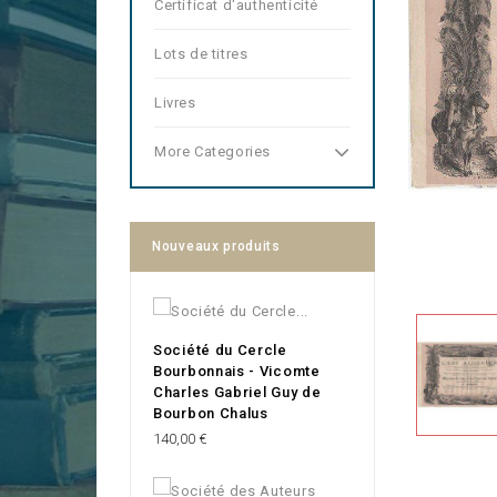
Certificat d'authenticité
Lots de titres
Livres
More Categories
Nouveaux produits
Société du Cercle
Bourbonnais - Vicomte
Charles Gabriel Guy de
Bourbon Chalus
Prix
140,00 €