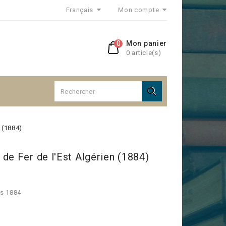
Français
Mon compte
0
Mon panier
0 article(s)

 (1884)
de Fer de l'Est Algérien (1884)
is 1884