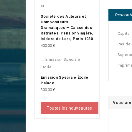
Descript
Société des Auteurs et
Compositeurs
Dramatiques – Caisse des
Retraites, Pension viagère,
Capital
Isidore de Lara, Paris 1930
Pas de
Prix
400,00 €
Superbe
Imprime
Emission Spéciale Étoile
Palace
Prix
300,00 €
Vous aim
Toutes les nouveautés