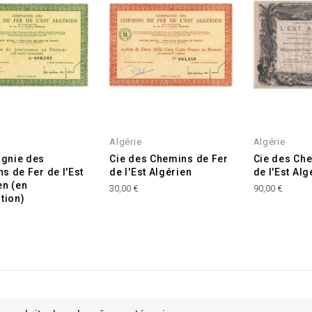
Algérie
Algérie
gnie des
Cie des Chemins de Fer
Cie des Ch
s de Fer de l'Est
de l'Est Algérien
de l'Est Alg
en (en
30,00 €
90,00 €
ation)