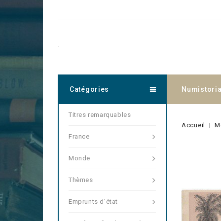
.
Catégories
Numistori
Titres remarquables
Accueil
M
France
Monde
Thèmes
Emprunts d'état