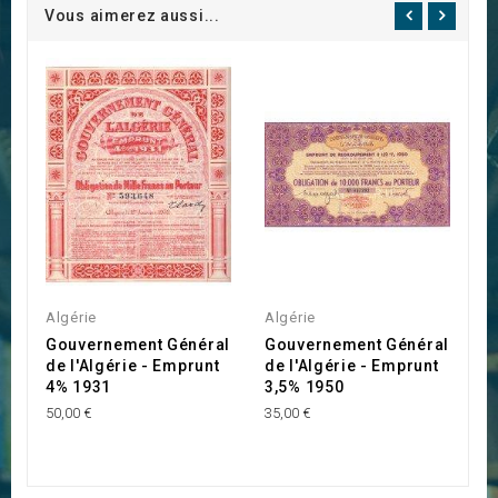
Vous aimerez aussi...
Algérie
Algérie
A
Gouvernement Général
Gouvernement Général
G
de l'Algérie - Emprunt
de l'Algérie - Emprunt
d
4% 1931
3,5% 1950
5
50,00 €
35,00 €
50