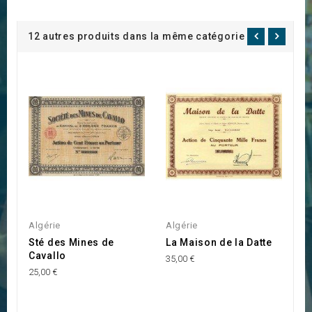
12 autres produits dans la même catégorie :
Algérie
Algérie
A
Sté des Mines de
La Maison de la Datte
C
Cavallo
d
35,00 €
25,00 €
10