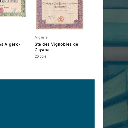
Algérie
Algérie
es Algéro-
Sté des Vignobles de
Huilerie et Savo
s
Zayana
de Kabylie à Mi
20,00 €
15,00 €