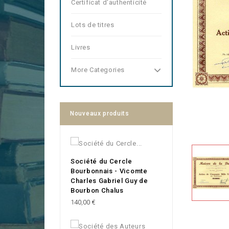
Certificat d'authenticité
Lots de titres
Livres
More Categories
Nouveaux produits
Société du Cercle
Bourbonnais - Vicomte
Charles Gabriel Guy de
Bourbon Chalus
Prix
140,00 €