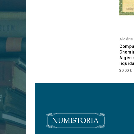
Algérie
Compa
Chemin
Algéri
liquid
30,00 €