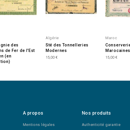
Algérie
Maroc
gnie des
Sté des Tonnelleries
Conserveri
s de Fer de l'Est
Modernes
Marocaine
en (en
15,00 €
15,00 €
ation)
A propos
Nos produits
Mentions légales
Authenticité garantie