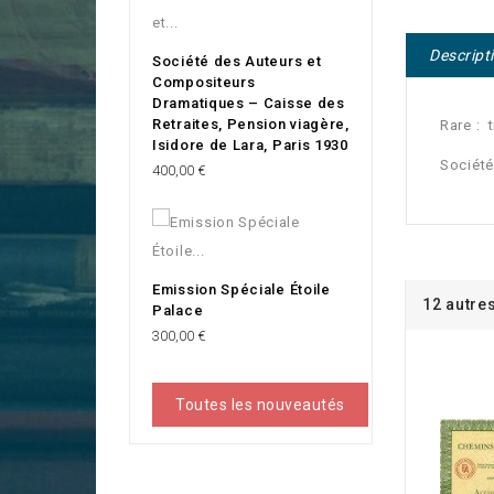
Descript
Société des Auteurs et
Compositeurs
Dramatiques – Caisse des
Retraites, Pension viagère,
Rare : 
Isidore de Lara, Paris 1930
Société
Prix
400,00 €
Emission Spéciale Étoile
12 autre
Palace
Prix
300,00 €
Toutes les nouveautés