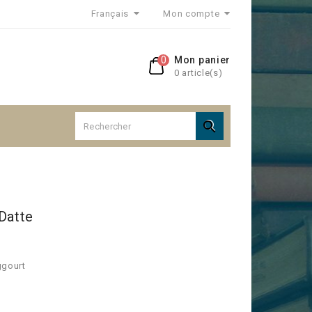
Français
Mon compte
0
Mon panier
0 article(s)

Datte
ggourt