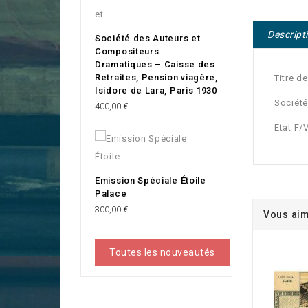
Descript
Société des Auteurs et
Compositeurs
Dramatiques – Caisse des
Retraites, Pension viagère,
Titre d
Isidore de Lara, Paris 1930
Société
Prix
400,00 €
Etat F/
Emission Spéciale Étoile
Palace
Prix
300,00 €
Vous aim
Toutes les nouveautés