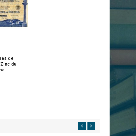
nes de
 Zinc du
iba