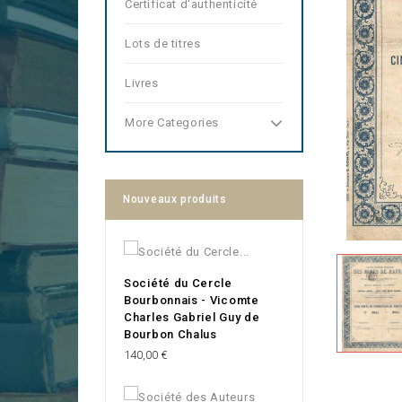
Certificat d'authenticité
Lots de titres
Livres
More Categories
Nouveaux produits
Société du Cercle
Bourbonnais - Vicomte
Charles Gabriel Guy de
Bourbon Chalus
Prix
140,00 €