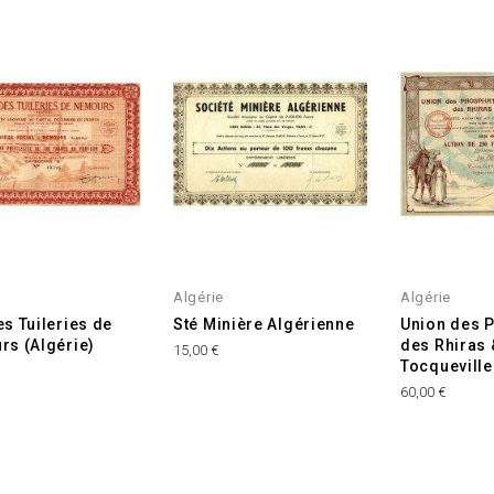
Algérie
Algérie
s Tuileries de
Sté Minière Algérienne
Union des 
s (Algérie)
des Rhiras 
15,00 €
Tocqueville
60,00 €