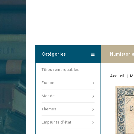
.
Catégories
Numistori
Titres remarquables
Accueil
M
France
Monde
Thèmes
Emprunts d'état