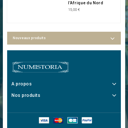
l'Afrique du Nord
18
15,00 €
Nouveaux produits
A propos
Nos produits