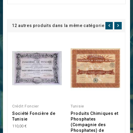
12 autres produits dans la même catégorie :
Crédit Foncier
Tunisie
Tu
Société Foncière de
Produits Chimiques et
B
Tunisie
Phosphates
T
(Compagnie des
M
110,00 €
Phosphates) de
P