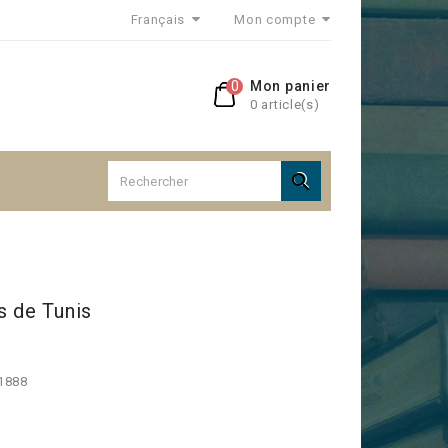
Français
Mon compte
0
Mon panier
0 article(s)

s de Tunis
 1888