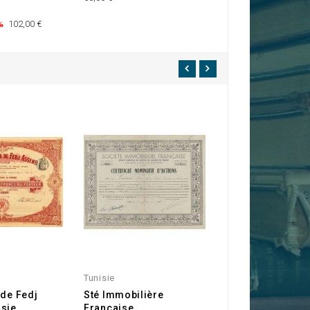
%
102,00 €
Tunisie
Tunisie
 de Fedj
Sté Immobilière
Compagnie des 
isie
Française
de Tunis, Sousse