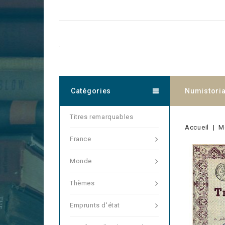
.
Catégories
Numistori
Titres remarquables
Accueil
M
France
Monde
Thèmes
Emprunts d'état