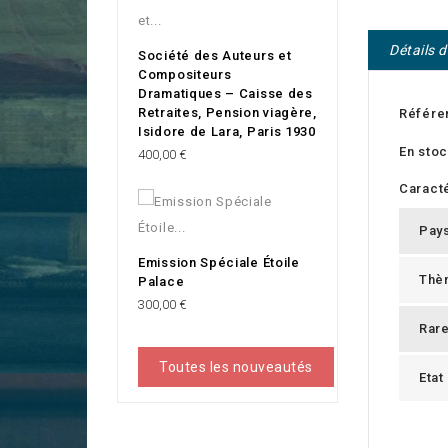
Détails 
Société des Auteurs et
Compositeurs
Dramatiques – Caisse des
Retraites, Pension viagère,
Référe
Isidore de Lara, Paris 1930
En sto
Prix
400,00 €
Caracté
Pay
Emission Spéciale Étoile
Thè
Palace
Prix
300,00 €
Rar
Toutes les nouveautés
Etat