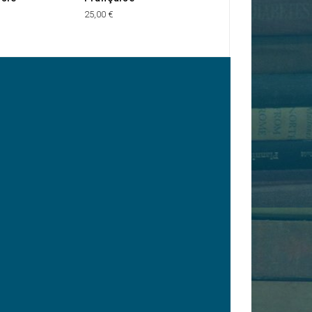
(Tunisie)
25,00 €
50,00 €