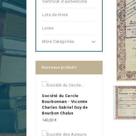
Certificat d'authenticité
Lots de titres
Livres
More Categories
Nouveaux produits
Société du Cercle
Bourbonnais - Vicomte
Charles Gabriel Guy de
Bourbon Chalus
Prix
140,00 €