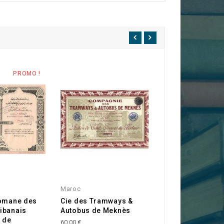
PROMO !
Maroc
Catalogne
tomane des
Cie des Tramways &
Barcelona Tracti
ibanais
Autobus de Meknès
Light & Power Co.
 de
60,00 €
35,00 €