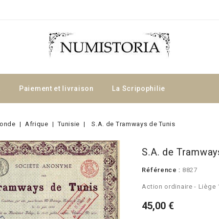
a
Paiement et livraison
La Scripophilie
onde
Afrique
Tunisie
S.A. de Tramways de Tunis
S.A. de Tramway
Référence :
8827
Action ordinaire - Liège
45,00 €