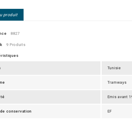
du produit
nce
8827
ck
9 Produits
ristiques
s
Tunisie
me
Tramways
eté
Emis avant 1
 de conservation
EF