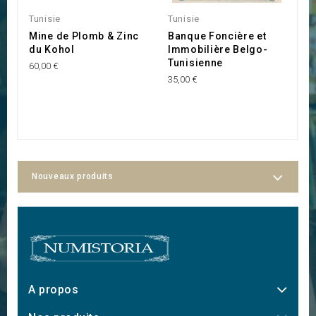
Tunisie
Tunisie
Tu
Mine de Plomb & Zinc
Banque Foncière et
S
du Kohol
Immobilière Belgo-
R
Tunisienne
60,00 €
35
35,00 €
Nouveaux produits
A propos