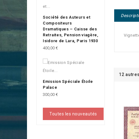
Descript
Société des Auteurs et
Compositeurs
Dramatiques – Caisse des
Retraites, Pension viagère,
Vignett
Isidore de Lara, Paris 1930
Prix
400,00 €
12 autre
Emission Spéciale Étoile
Palace
Prix
300,00 €
Toutes les nouveautés