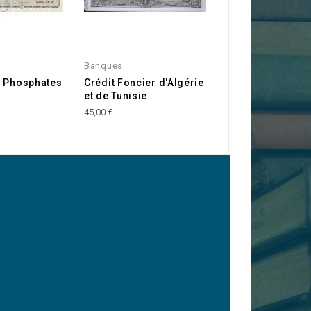
Banques
Tunisie
s Phosphates
Crédit Foncier d'Algérie
Cie des Phospha
et de Tunisie
l'Afrique du Nor
45,00 €
15,00 €