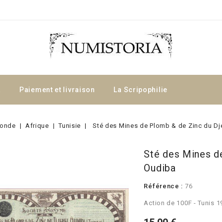
a
Paiement et livraison
La Scripophilie
onde
Afrique
Tunisie
Sté des Mines de Plomb & de Zinc du Dj
Sté des Mines d
Oudiba
Référence :
76
Action de 100F - Tunis 1