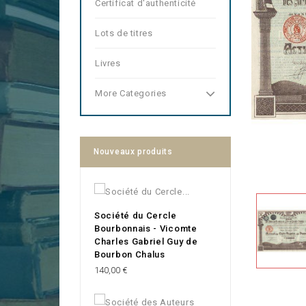
Certificat d'authenticité
Lots de titres
Livres
More Categories
Nouveaux produits
Société du Cercle
Bourbonnais - Vicomte
Charles Gabriel Guy de
Bourbon Chalus
Prix
140,00 €