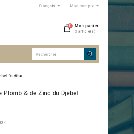
Français
Mon compte
0
Mon panier
0 article(s)

ebel Oudiba
e Plomb & de Zinc du Djebel
924