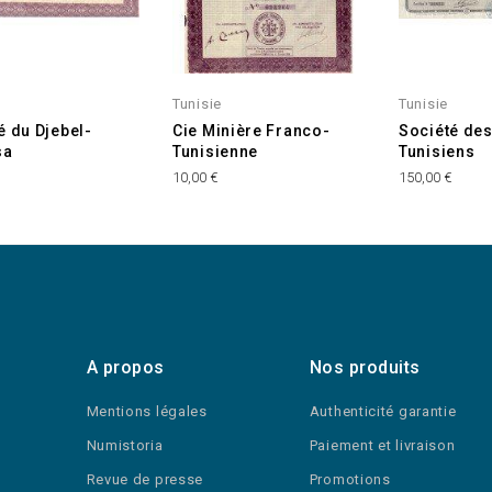
Tunisie
Tunisie
é du Djebel-
Cie Minière Franco-
Société de
sa
Tunisienne
Tunisiens
10,00 €
150,00 €
A propos
Nos produits
Mentions légales
Authenticité garantie
Numistoria
Paiement et livraison
Revue de presse
Promotions