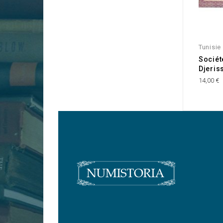
Tunisie
Sociét
Djeris
14,00 €