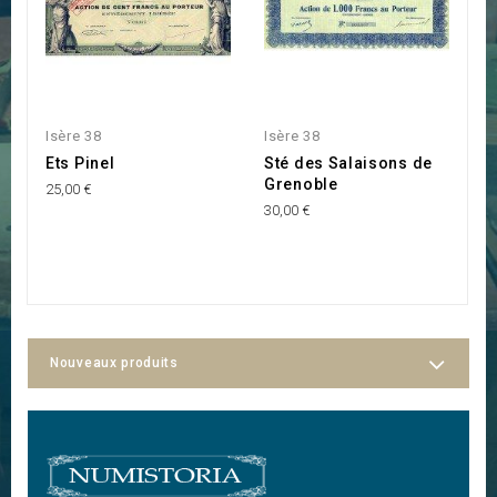
Isère 38
Isère 38
Is
Ets Pinel
Sté des Salaisons de
S
Grenoble
V
25,00 €
30,00 €
10
Nouveaux produits