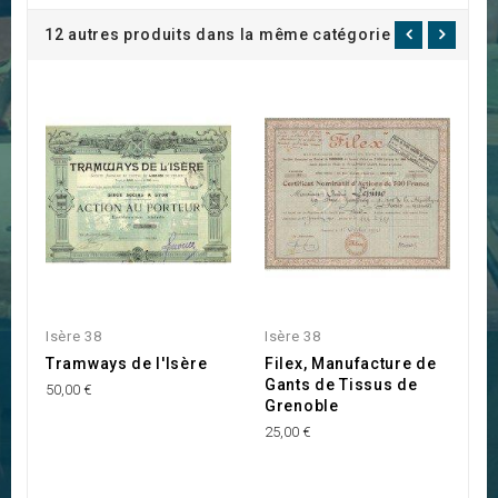
12 autres produits dans la même catégorie :
Isère 38
Isère 38
M
Tramways de l'Isère
Filex, Manufacture de
S
Gants de Tissus de
H
50,00 €
Grenoble
C
25,00 €
25