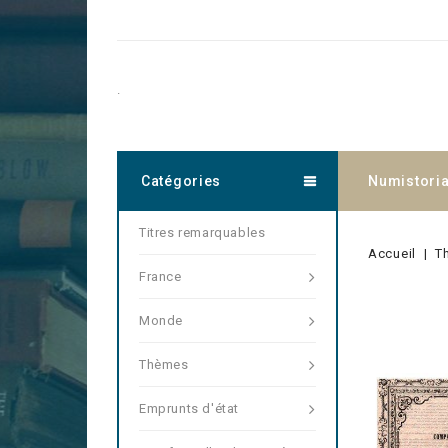
.
Catégories
Numistori
Titres remarquables
Accueil
T
France
Monde
Thèmes
Emprunts d'état