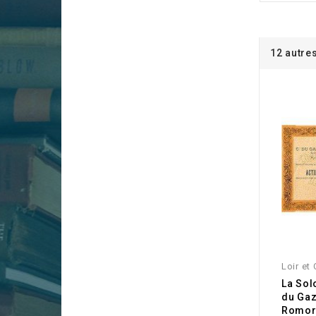
12 autre
Loir et
La Sol
du Gaz
Romora