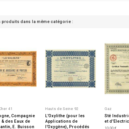
s produits dans la même catégorie :
 Cher 41
Hauts de Seine 92
Gaz
ogne, Compagnie
L'Oxylithe (pour les
Sté Industr
 & des Eaux de
Applications de
et d'Electric
ntin, E. Buisson
l'Oxygène), Procédés
10,00 €