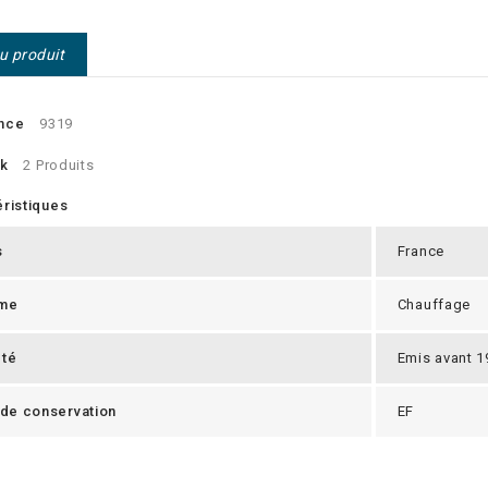
du produit
nce
9319
ck
2 Produits
ristiques
s
France
me
Chauffage
eté
Emis avant 1
 de conservation
EF