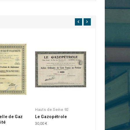
Hauts de Seine 92
Etats Unis
ielle de Gaz
Le Gazopétrole
The Detroit Edis
ité
Company
30,00 €
45,00 €