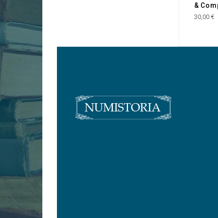
& Com
30,00 €