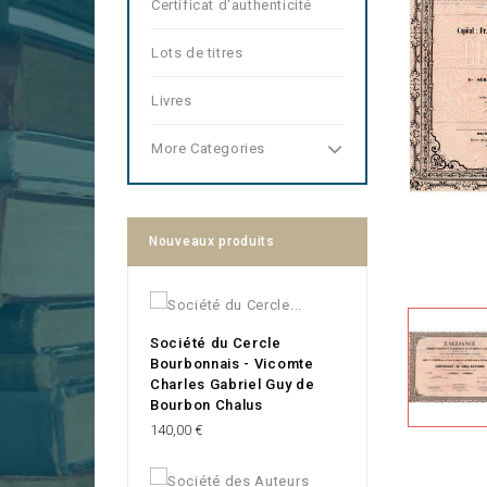
Certificat d'authenticité
Lots de titres
Livres
More Categories
Nouveaux produits
Société du Cercle
Bourbonnais - Vicomte
Charles Gabriel Guy de
Bourbon Chalus
Prix
140,00 €