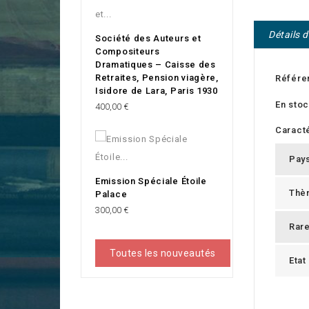
Détails 
Société des Auteurs et
Compositeurs
Dramatiques – Caisse des
Retraites, Pension viagère,
Référe
Isidore de Lara, Paris 1930
En sto
Prix
400,00 €
Caracté
Pay
Emission Spéciale Étoile
Thè
Palace
Prix
300,00 €
Rar
Toutes les nouveautés
Etat