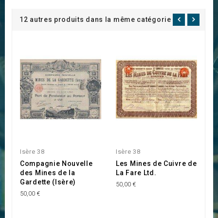
12 autres produits dans la même catégorie :
Isère 38
Isère 38
Is
Compagnie Nouvelle
Les Mines de Cuivre de
C
des Mines de la
La Fare Ltd.
E
Gardette (Isère)
E
50,00 €
S
50,00 €
E
20