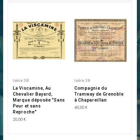
Isère 38
Isère 38
Is
La Viscamine, Au
Compagnie du
B
Chevalier Bayard,
Tramway de Grenoble
R
Marque déposée "Sans
à Chapareillan
C
Peur et sans
40,00 €
15
Reproche"
20,00 €